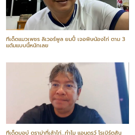
ทีเด็ดแมวเพชร ลิเวอร์พูล ยมปี๋ เจอพิษน้องไก่ ตาม 3
แต้มแบบนี้หนักเลย
ทีเด็ดบอบู๋ ดราม่าที่เล้าไก่…ทำไม แอนดรูว์ โรเบิร์ตสัน