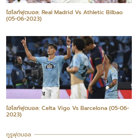
ไฮไลท์ฟุตบอล: Real Madrid Vs Athletic Bilbao
(05-06-2023)
ไฮไลท์ฟุตบอล: Celta Vigo Vs Barcelona (05-06-
2023)
กูรูฟุตบอล