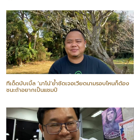
ทีเด็ดบับเบิ้ล ‘มาโน่’ย้ำชัดเจอเวียดนามรอบไหนก็ต้อง
ชนะถ้าอยากเป็นแชมป์