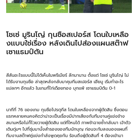
โชเซ่ มูรินโญ่ กุนซือสเปอร์ส โดนใบเหลือ
งเเบบใช่เรื่อง หลังเดินไปส่องเเผนสต๊าฟ
เซาแธมป์ตัน
สีสันอะไรเเบบนี้ไม่ได้เห็นในพรีเมียร์ ลีกมานาน ตั้งเเต่ โชเซ่ มูรินโญ่ ไม่
ได้รับงานกุนซือ ล่าสุดหลังกลับมาคุมทีมสเปอร์ส เฮียมู เริ่มทำอะไร
เเปลกๆ อีกเเล้ว ในเกมที่ไก่เดือยทอง บุกเเพ้ เซาแธมป์ตัน 0-1
นาทีที่ 76 ของเกม กุนซือโปรตุกีส โดนใบเหลืองจากผู้ตัดสิน ซึ่งตอน
เเรกหลายคนคงคิดว่าน่าจะเป็นเรื่องมีปากเสียงกับทีมงานคู่เเข่งข้าง
สนามหรือไม่ก็โวยวายผู้ตัดสิน เเต่ที่ไหนได้ ภาพช้าฉายซ้ำกลับมา เจ้าตัว
เดินดุ่มๆ ไปที่ซุ่มมานั้งสำรองของทีมนักบุญ ก่อนจะก้มลงมองเเผนที่
ทีมงานสต๊าฟคู่เเข่งกำลังพูดคุยกัน ร้อนถึงผู้ตัดสินที่ 4 ต้องเข้ามา