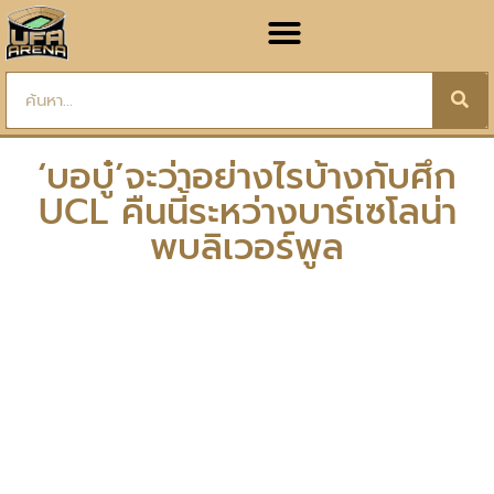
‘บอบู๋’จะว่าอย่างไรบ้างกับศึก
UCL คืนนี้ระหว่างบาร์เซโลน่า
พบลิเวอร์พูล