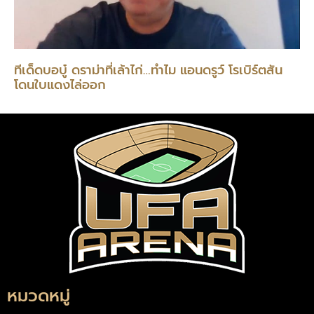
ทีเด็ดบอบู๋ ดราม่าที่เล้าไก่…ทำไม แอนดรูว์ โรเบิร์ตสัน
โดนใบแดงไล่ออก
หมวดหมู่