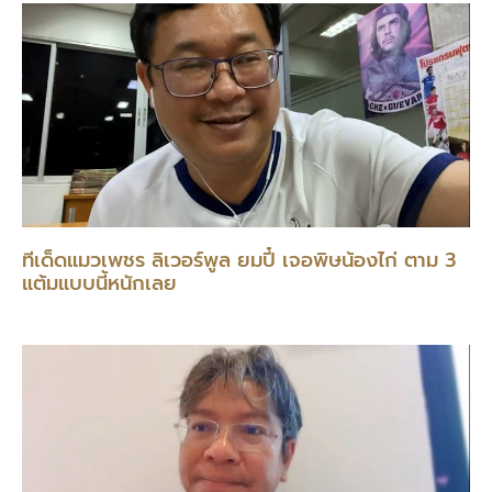
ทีเด็ดแมวเพชร ลิเวอร์พูล ยมปี๋ เจอพิษน้องไก่ ตาม 3
แต้มแบบนี้หนักเลย