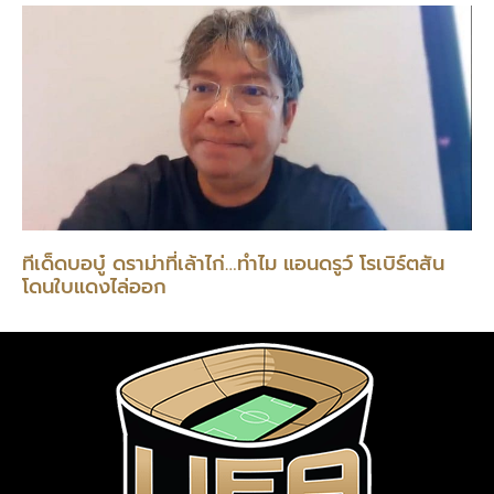
ทีเด็ดบอบู๋ ดราม่าที่เล้าไก่…ทำไม แอนดรูว์ โรเบิร์ตสัน
โดนใบแดงไล่ออก