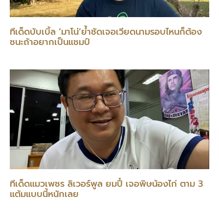
ทีเด็ดบับเบิ้ล ‘มาโน่’ย้ำชัดเจอเวียดนามรอบไหนก็ต้อง
ชนะถ้าอยากเป็นแชมป์
ทีเด็ดแมวเพชร ลิเวอร์พูล ยมปี๋ เจอพิษน้องไก่ ตาม 3
แต้มแบบนี้หนักเลย