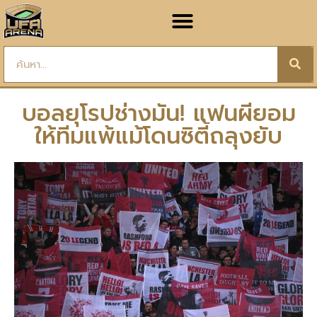
บอลยุโรปช่างมัน! แฟนผียอม
ให้ทีมแพ้แม้โดนซิตี้ถลุงยับ