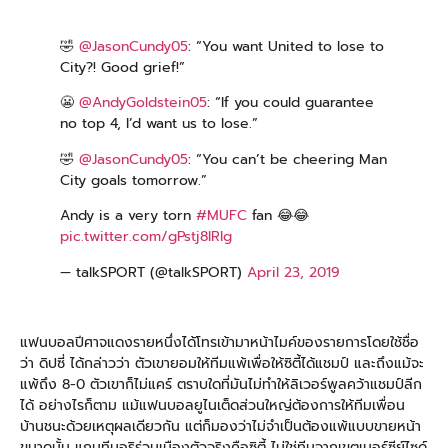
🤣
@JasonCundy05
: “You want United to lose to
City?! Good grief!”
😬
@AndyGoldstein05
: “If you could guarantee
no top 4, I’d want us to lose.”
🤣
@JasonCundy05
: “You can’t be cheering Man
City goals tomorrow.”
Andy is a very torn
#MUFC
fan 😂😂
pic.twitter.com/gPstj8IRIg
— talkSPORT (@talkSPORT)
April 23, 2019
แฟนบอลปีศาจแดงรายหนึ่งได้โทรเข้ามาหน้าไมค์ของรายการโดยใช้ชื่อ
ว่า ดิปซี่ ได้กล่าวว่า ตัวเขายอมให้ทีมแพ้เพื่อให้ซิตี้ได้แชมป์ และถึงแม้จะ
แพ้ถึง 8-0 ตัวเขาก็ไม่แคร์ ตราบใดที่มันไม่ทำให้ลิเวอร์พูลคว้าแชมป์ลีก
ได้ อย่างไรก็ตาม แม้แฟนบอลยูไนเต็ดส่วนใหญ่ต้องการให้ทีมเพื่อน
บ้านชนะด้วยเหตุผลเดียวกัน แต่ก็มองว่าไม่จำเป็นต้องแพ้แบบขายหน้า
ขนาดนั้น แถมทีมอริร่วมเมืองตัวจริงคือซิตี้ ไม่ใช่ทีมจากเขตเมอร์ซีย์ไซด์