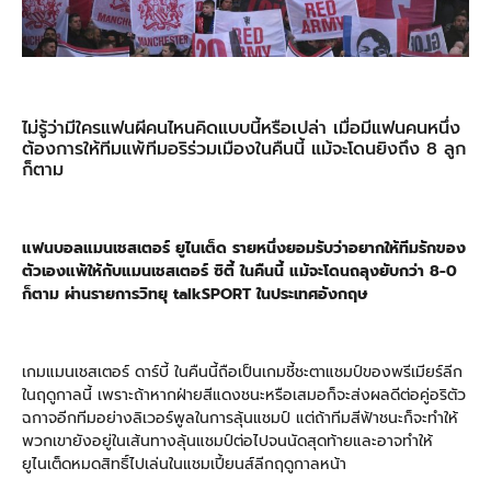
ไม่รู้ว่ามีใครแฟนผีคนไหนคิดแบบนี้หรือเปล่า เมื่อมีแฟนคนหนึ่ง
ต้องการให้ทีมแพ้ทีมอริร่วมเมืองในคืนนี้ แม้จะโดนยิงถึง 8 ลูก
ก็ตาม
แฟนบอลแมนเชสเตอร์ ยูไนเต็ด รายหนึ่งยอมรับว่าอยากให้ทีมรักของ
ตัวเองแพ้ให้กับแมนเชสเตอร์ ซิตี้ ในคืนนี้ แม้จะโดนถลุงยับกว่า 8-0
ก็ตาม ผ่านรายการวิทยุ talkSPORT ในประเทศอังกฤษ
เกมแมนเชสเตอร์ ดาร์บี้ ในคืนนี้ถือเป็นเกมชี้ชะตาแชมป์ของพรีเมียร์ลีก
ในฤดูกาลนี้ เพราะถ้าหากฝ่ายสีแดงชนะหรือเสมอก็จะส่งผลดีต่อคู่อริตัว
ฉกาจอีกทีมอย่างลิเวอร์พูลในการลุ้นแชมป์ แต่ถ้าทีมสีฟ้าชนะก็จะทำให้
พวกเขายังอยู่ในเส้นทางลุ้นแชมป์ต่อไปจนนัดสุดท้ายและอาจทำให้
ยูไนเต็ดหมดสิทธิ์ไปเล่นในแชมเปี้ยนส์ลีกฤดูกาลหน้า