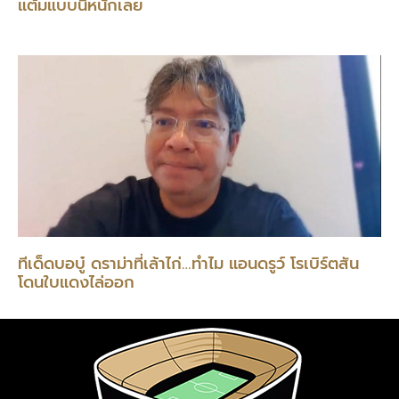
แต้มแบบนี้หนักเลย
ทีเด็ดบอบู๋ ดราม่าที่เล้าไก่…ทำไม แอนดรูว์ โรเบิร์ตสัน
โดนใบแดงไล่ออก