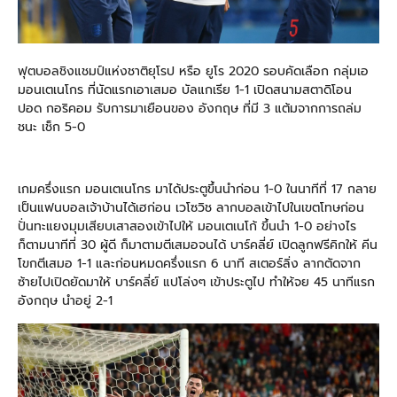
ฟุตบอลชิงแชมป์แห่งชาติยุโรป หรือ ยูโร 2020 รอบคัดเลือก กลุ่มเอ
มอนเตเนโกร ที่นัดแรกเอาเสมอ บัลแกเรีย 1-1 เปิดสนามสตาดิโอน
ปอด กอริคอม รับการมาเยือนของ อังกฤษ ที่มี 3 แต้มจากการถล่ม
ชนะ เช็ก 5-0
เกมครึ่งแรก มอนเตเนโกร มาได้ประตูขึ้นนำก่อน 1-0 ในนาทีที่ 17 กลาย
เป็นแฟนบอลเจ้าบ้านได้เฮก่อน เวโซวิช ลากบอลเข้าไปในเขตโทษก่อน
ปั่นทะแยงมุมเสียบเสาสองเข้าไปให้ มอนเตเนโก้ ขึ้นนำ 1-0 อย่างไร
ก็ตามนาทีที่ 30 ผู้ดี ก็มาตามตีเสมอจนได้ บาร์คลี่ย์ เปิดลูกฟรีคิกให้ คีน
โขกตีเสมอ 1-1 และก่อนหมดครึ่งแรก 6 นาที สเตอร์ลิ่ง ลากตัดจาก
ซ้ายไปเปิดยัดมาให้ บาร์คลี่ย์ แปโล่งๆ เข้าประตูไป ทำให้จย 45 นาทีแรก
อังกฤษ นำอยู่ 2-1