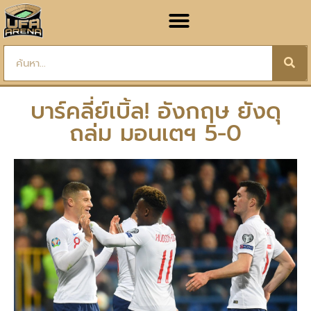
บาร์คลี่ย์เบิ้ล! อังกฤษ ยังดุ
ถล่ม มอนเตฯ 5-0