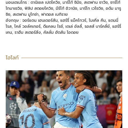
มอนเตเนโกร : ดานิเยล เปตโควิช, มาร์โก้ ซิมิช, สเตฟาน ซาวิช, ซาร์โก้
โทมาเซวิช, ฟิลิป สตอยโควิช, มีร์โก้ อิวานิช, มาร์โก เวโซวิช, อดัม มารู
ซิซ, สเตฟาน มูโกซ่า, ฟาตอส เบกิราย
อังกฤษ : จอร์แดน เฮนเดอร์สัน, แฮร์รี่ แม็คไกวร์, ไมเคิ่ล คีน, แดนนี่
โรส, ไคล์ วอล์คเกอร์, ดีแคลน ไรซ์, เดเล่ อัลลี่, รอสส์ บาร์คลี่ย์, แฮร์รี่
เคน, ราฮีม สเตอร์ลิ่ง, คัลลั่ม ฮัดสัน โอดอย
ไฮไลท์