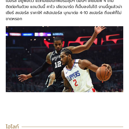
เปอร์ส อยู่พอตัว แต่ทีมเยิอนก็ฟอร์มลุ่มๆ ดอนๆ เคยมีแพ้ 4 เกม
ติดต่อกันด้วย แถมวันนี้ คาไว เลียวนาร์ด ก็เจ็บลงไม่ได้ งานนี้ดูแล้วน่า
เชียร์ สเปอร์ส ราคาให้ คลิปเปอร์ส บุกมาต่อ 4-10 สเปอร์ส ถึงแพ้ก็ไม่
ขาดหรอก
ไฮไลท์