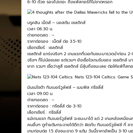
6-10 ด้วย รองไปเถอะ ถึงแพ้สกอร์ก็ไม่ขาดหรอก
บรูคลิน เน็ตส์ – บอสตัน เซลติกส์
เวลา 06.30 น.
ถ่ายทอดสด : –
ราคาต่อรอง : เน็ตส์ ต่อ 3.5-10
เลือกเชียร์ : เซลติกส์
เซลติกส์ แกร่งจริงๆ 2 เกมแรกที่เจอกันชนะมารวดนำก่อน 2-0 วัน
จริงๆ ก็ไม่น้อยเลย แต่รวมๆ ยังเชื่อใจเกมรับของ เซลติกส์ มาก
ยาก รวมๆ เชื่อว่าสูสี เซลติกส์ มีลุ้นถึงชนะเลย ต่อให้แพ้ก็สกอ
มินเนโซต้า ทิมเบอร์วูล์ฟส์ – เมมฟิส กรีซลี่ส์
เวลา 09.00 น.
ถ่ายทอดสด : –
ราคาต่อรอง : กรีซลี่ส์ ต่อ 3-10
เลือกเชียร์ : กรีซลี่ส์
แม้เกมแรก ทิมเบอร์วูล์ฟส์ จะชนะมาได้ แต่ 2 เกมหลังเหมือนค
คนอื่นๆ ดูทำแต้มกระจายได้ดีกว่า ผิดกับ ทิมเบอร์วูล์ฟส์ ที่ คาร
เกมก่อนต่อ 1.5 ยังชนะขาด 9 แต้ม วันนี้ราคาอัพเป็น 3-10 บ