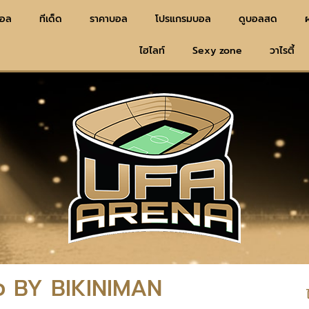
บอล
ทีเด็ด
ราคาบอล
โปรแกรมบอล
ดูบอลสด
ไฮไลท์
Sexy zone
วาไรตี้
ว BY BIKINIMAN