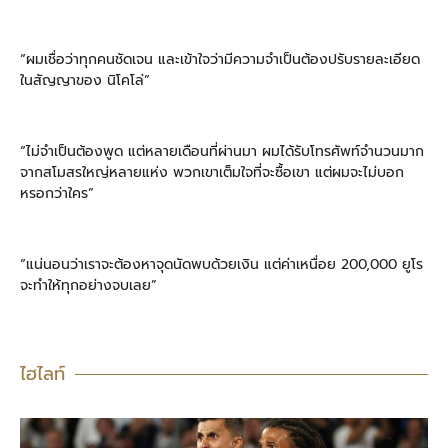
“ผมเชื่อว่าทุกคนชัดเจน และเข้าใจว่ามีความจำเป็นต้องปรับรายละเอียด
ในสัญญาของ นิโคโล่”
“ไม่จำเป็นต้องพูด แต่หลายเดือนที่ผ่านมา ผมได้รับโทรศัพท์จำนวนมาก
จากสโมสรใหญ่หลายแห่ง พวกเขาเต็มใจที่จะซื้อเขา แต่ผมจะไม่บอก
หรอกว่าใคร”
“แน่นอนว่าเราจะต้องหาจุดนัดพบด้วยเงิน แต่ค่าเหนื่อย 200,000 ยูโร
จะทำให้ทุกอย่างจบเลย”
ไฮไลท์