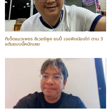
ทีเด็ดแมวเพชร ลิเวอร์พูล ยมปี๋ เจอพิษน้องไก่ ตาม 3
แต้มแบบนี้หนักเลย