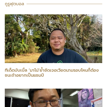
กูรูฟุตบอล
ทีเด็ดบับเบิ้ล ‘มาโน่’ย้ำชัดเจอเวียดนามรอบไหนก็ต้อง
ชนะถ้าอยากเป็นแชมป์