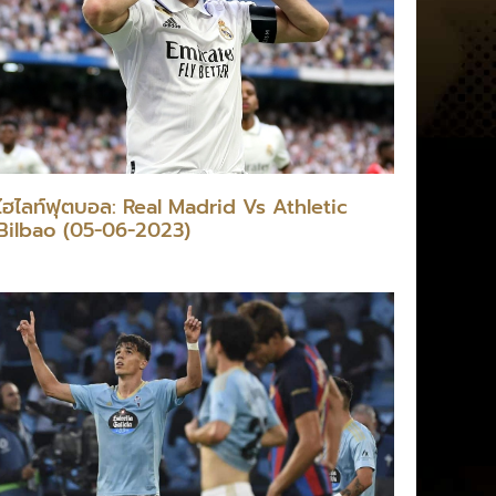
ไฮไลท์ฟุตบอล: Real Madrid Vs Athletic
Bilbao (05-06-2023)