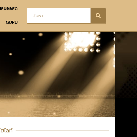
ผลบอลสด
GURU
ไฮไลท์