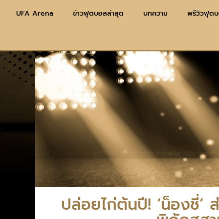
UFA Arena
ข่าวฟุตบอลล่าสุด
บทความ
พรีวิวฟุต
ปล่อยไก่ต้นปี! ‘น็องชี่