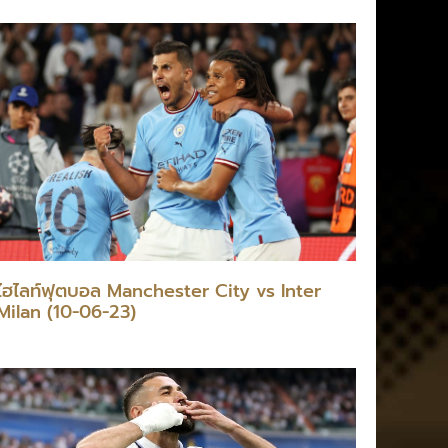
ไฮไลท์ฟุตบอล Manchester City vs Inter
Milan (10-06-23)