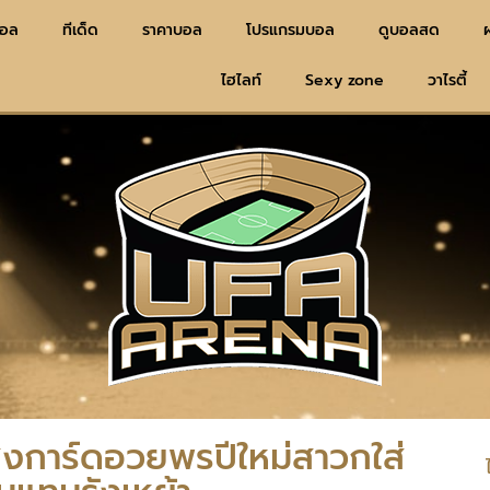
บอล
ทีเด็ด
ราคาบอล
โปรแกรมบอล
ดูบอลสด
ไฮไลท์
Sexy zone
วาไรตี้
’ ส่งการ์ดอวยพรปีใหม่สาวกใส่