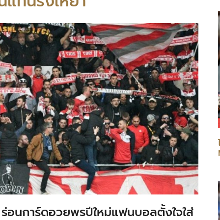
านแทนรังเหย้า
 ร่อนการ์ดอวยพรปีใหม่แฟนบอลตั้งใจใส่