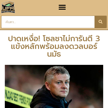
ปาดเหงื่อ! โซลชาไม่การันตี 3
แข้งหลักพร้อมลงดวลบอร์
นมัธ