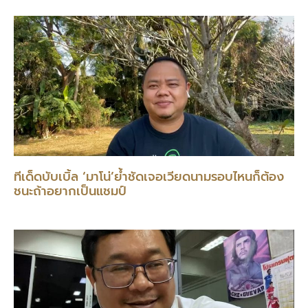
ทีเด็ดบับเบิ้ล ‘มาโน่’ย้ำชัดเจอเวียดนามรอบไหนก็ต้อง
ชนะถ้าอยากเป็นแชมป์