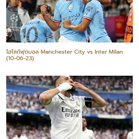
ไฮไลท์ฟุตบอล Manchester City vs Inter Milan
(10-06-23)