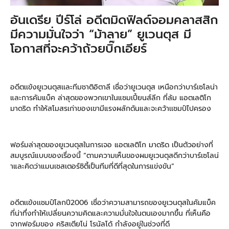
อันเดรีย ปีร์โล่ อดีตมิดฟิลด์จอมคลาสสิก
มีความมั่นใจว่า “ม้าลาย” ยูเวนตุส มี
โอกาสที่จะคว้าถ้วยบิ๊กเอียร์
อดีตเเข้งยูเวนตุสเเละทีมชาติอิตาลี เชื่อว่ายูเวนตุส เหนือกว่าบาร์เซโลน่า
และการคัมแบ็ค ล่าสุดของพวกเขาในแชมเปี้ยนส์ลีก ที่ล้ม แอตเลติโก
มาดริด ทำให้สโมสรเก่าของเขามีแรงผลักดันและจะคว้าเเชมป์ไปครอง
ฟอร์มล่าสุดของยูเวนตุสในการเจอ แอตเลติโก มาดริด เป็นตัวอย่างที่
สมบูรณ์แบบของเรื่องนี้
“ตามความเห็นของผมยูเวนตุสดีกว่าบาร์เซโลน่
าและคิดว่าแมนเชสเตอร์ซิตี้เป็นทีมที่ดีที่สุดในการแข่งขัน”
อดีตเเข้งเเชมป์โลกปี2006 เชื่อว่าความสามารถของยูเวนตุสในคัมแบ็ค
ที่น่าทึ่งทำให้เปลี่ยนความคิดและความมั่นใจในตนเองมากขึ้น ที่เห็นคือ
จากฟอร์มของ คริสเตียโน่ โรนัลโด้ กำลังอยู่ในช่วงที่ดี