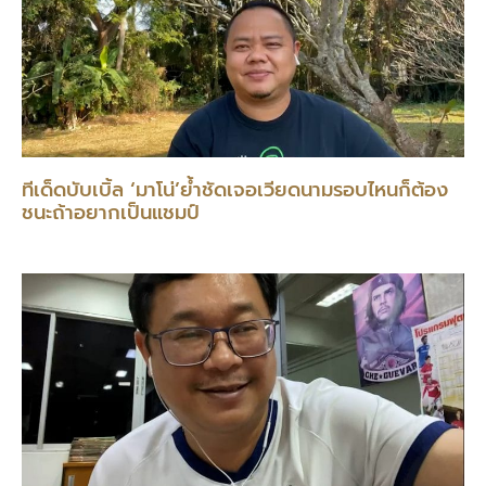
ทีเด็ดบับเบิ้ล ‘มาโน่’ย้ำชัดเจอเวียดนามรอบไหนก็ต้อง
ชนะถ้าอยากเป็นแชมป์