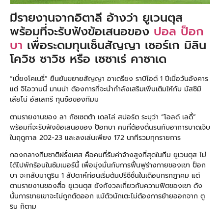
มีรายงานจากอิตาลี อ้างว่า ยูเวนตุส
พร้อมที่จะรับฟังข้อเสนอของ
ปอล ป็อก
บา
เพื่อระดมทุนเซ็นสัญญา เซอร์เก มิลิน
โควิช ซาวิช หรือ เซซาเร่ คาซาเด
“เบี่ยงโคเนรี่” ยืนยันขยายสัญญา อาเดรียง ราบิโอต์ 1 ปีเมื่อวันอังคาร
แต่ จิโอวานนี่ มานน่า ต้องการที่จะนำกำลังเสริมเพิ่มเติมให้กับ มัสซิมิ
เลียโน่ อัลเลกรี กุนซือของทีมม
ตามรายงานของ ลา กัซเซตต้า เดลโล่ สปอร์ต ระบุว่า “โอลด์ เลดี้”
พร้อมที่จะรับฟังข้อเสนอของ ป็อกบา คนที่ต้องดิ้นรนกับอาการบาดเจ็บ
ในฤดูกาล 202-23 และลงเล่นเพียง 172 นาทีรวมทุกรายการ
กองกลางทีมชาติฝรั่งเศส คือคนที่รับค่าจ้างสูงที่สุดในทีม ยูเวนตุส ไม่
ได้ไปพักร้อนในซัมเมอร์นี้ เพื่อมุ่งมั่นกับการฟื้นฟูร่างกายของเขา ป็อก
บา จะกลับมาตูริน 1 สัปดาห์ก่อนเริ่มต้นปรีซีซั่นในเดือนกรกฎาคม แต่
ตามรายงานของสื่อ ยูเวนตุส ยังกังวลเกี่ยวกับความฟิตของเขา ดัง
นั้นการขายเขาจะไม่ถูกตัดออก แม้ตัวนักเตะไม่ต้องการย้ายออกจาก ตู
ริน ก็ตาม