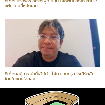
ทีเด็ดแมวเพชร ลิเวอร์พูล ยมปี๋ เจอพิษน้องไก่ ตาม 3
แต้มแบบนี้หนักเลย
ทีเด็ดบอบู๋ ดราม่าที่เล้าไก่…ทำไม แอนดรูว์ โรเบิร์ตสัน
โดนใบแดงไล่ออก