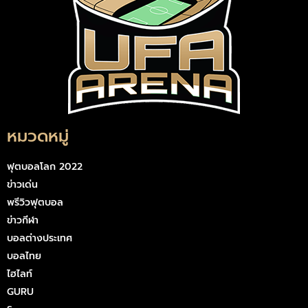
หมวดหมู่
ฟุตบอลโลก 2022
ข่าวเด่น
พรีวิวฟุตบอล
ข่าวกีฬา
บอลต่างประเทศ
บอลไทย
ไฮไลท์
GURU