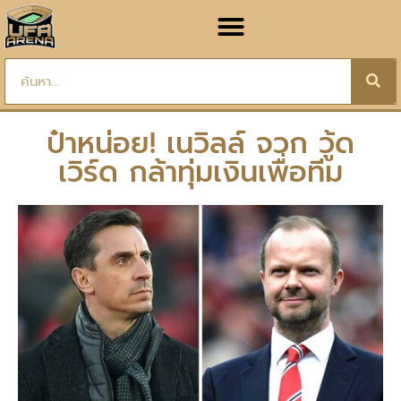
ป๋าหน่อย! เนวิลล์ จวก วู้ด
เวิร์ด กล้าทุ่มเงินเพื่อทีม