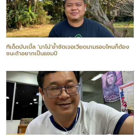
ทีเด็ดบับเบิ้ล ‘มาโน่’ย้ำชัดเจอเวียดนามรอบไหนก็ต้อง
ชนะถ้าอยากเป็นแชมป์