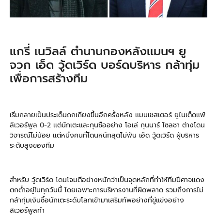
แกรี่ เนวิลล์ ตำนานกองหลังเเมนฯ ยู
จวก เอ็ด วู้ดเวิร์ด บอร์ดบริหาร กล้าทุ่ม
เพื่อการสร้างทีม
เริ่มกลายเป็นประเด็นถกเถียงขึ้นอีกครั้งหลัง เเมนเชสเตอร์ ยูไนเต็ดเเพ้
ลิเวอร์พูล 0-2 เเต่นักเตะเเละกุนซืออย่าง โอเล่ กุนนาร์ โซลชา ต่างโดน
วิจารณ์ไม่น้อย เเต่หนึ่งคนที่โดนหนักสุดไม่พ้น เอ็ด วู้ดเวิร์ด ผู้บริหาร
ระดับสูงของทีม
สำหรับ วู้ดเวิร์ด โดนโจมตีอย่างหนักว่าเป็นจุดหลักที่ทำให้ทีมปีศาจเเดง
ตกต่ำอยู่ในทุกวันนี้ โดยเฉพาะการบริหารงานที่ผิดพลาด รวมถึงการไม่
กล้าทุ่มเงินซื้อนักเตะระดับโลกเข้ามาเสริมทัพอย่างที่ขู่เเข่งอย่าง
ลิเวอร์พูลทำ