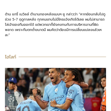
ด้าน แกรี่ เนวิลล์ ตำนานกองหลังเเมนฯ ยู กล่าวว่า “หากย้อนกลับไปดู
ช่วง 5-7 ฤดูกาลหลัง ทุกคนเเทบไม่มีใครเเจ้งเกิดได้เลย ผมไม่สามารถ
ไล่เจ้าของทีมออกได้ เเต่พวกเขาก็ยังคงทนกับการบริหารงานที่ผิด
พลาด เพราะทีมตกต่ำขนาดนี ผมคิดว่าต้องมีการเปลี่ยนเเปลงเเล้วเห
ละ”
ไฮไลท์