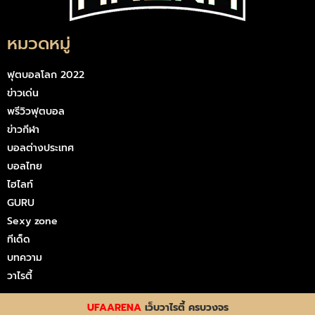
หมวดหมู่
ฟุตบอลโลก 2022
ข่าวเด่น
พรีวิวฟุตบอล
ข่าวกีฬา
บอลต่างประเทศ
บอลไทย
ไฮไลท์
GURU
Sexy zone
ทีเด็ด
บทความ
วาไรตี้
UFAARENA
เว็บวาไรตี้ ครบวงจร