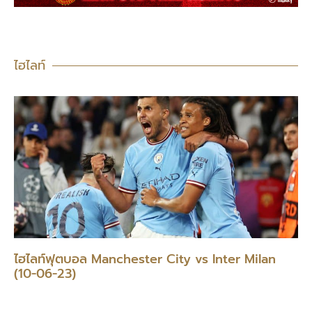
ไฮไลท์
ไฮไลท์ฟุตบอล Manchester City vs Inter Milan
(10-06-23)