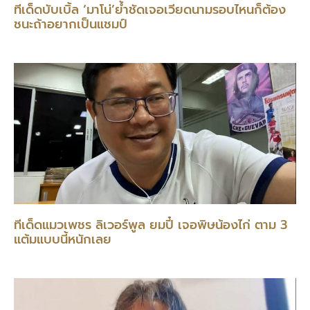
ทีเด็ดบับเบิ้ล ‘มาโน่’ย้ำชัดเจอเวียดนามรอบไหนก็ต้อง
ชนะถ้าอยากเป็นแชมป์
ทีเด็ดแมวเพชร ลิเวอร์พูล ยมปี๋ เจอพิษน้องไก่ ตาม 3
แต้มแบบนี้หนักเลย