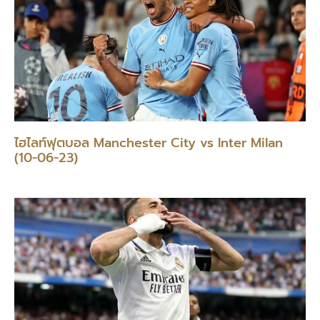
ไฮไลท์ฟุตบอล Manchester City vs Inter Milan
(10-06-23)