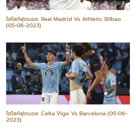
ไฮไลท์ฟุตบอล: Real Madrid Vs Athletic Bilbao
(05-06-2023)
ไฮไลท์ฟุตบอล: Celta Vigo Vs Barcelona (05-06-
2023)