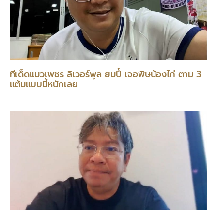
ทีเด็ดแมวเพชร ลิเวอร์พูล ยมปี๋ เจอพิษน้องไก่ ตาม 3
แต้มแบบนี้หนักเลย