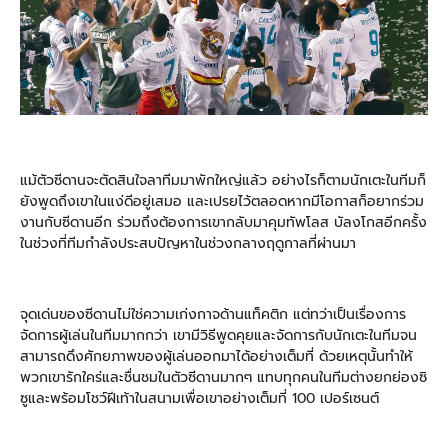
แม้ตัวซีดานจะตัดสินใจลาทีมมาพักใหญ่แล้ว อย่างไรก็ตามนักเตะในทีมก็
ยังพูดถึงเขาในแง่ดีอยู่เสมอ และเปรยไว้ตลอดหากมีโอกาสก็อยากร่วม
งานกับซีดานอีก ร่วมถึงต้องการเขากลับมาคุมทัพโลส บัลงโกสอีกครั้ง
ในช่วงที่ทีมกำลังประสบปัญหาในช่วงกลางฤดูกาลที่ผ่านมา
จุดเด่นของซีดานไม่ใช่ความเก่งกาจด้านแท็คติก แต่ทว่าเป็นเรื่องการ
จัดการผู้เล่นในทีมมากกว่า เขามีวิธีพูดคุยและจัดการกับนักเตะในทีมจน
สามารถดึงศักยภาพของผู้เล่นออกมาได้อย่างเต็มที่ ด้วยเหตุนั้นทำให้
พวกเขารักใคร่และชื่นชมในตัวซีดานมากๆ แทบทุกคนในทีมต่างยกย่องซิ
ซูและพร้อมโชว์ฝีเท้าในสนามเพื่อเขาอย่างเต็มที่ 100 เปอร์เซนต์