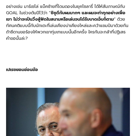
อย่างเช่น มาร์เซโล่ แบ็คซ้ายที่โดนดองในยุคโซลารี่ ได้ให้สัมภาษณ์กับ
GOAL ในช่วงต้นปีไว้ว่า “
ซิซูดีกับผมมากๆ และผมจะทำทุกอย่างเพื่อ
เขา ไม่ว่าจะเป็นวิ่งสู้ฟัดในสนามหรือเล่นจนได้รับบาดเจ็บก็ตาม
” ด้วย
ทัศนคติแบบนี้กับนักเตะที่เล่นเคียงบ่าเคียงไหล่และคว้าแชมป์มาด้วยกัน
ถ้าซีดานขอร้องให้พวกเขาทุ่มเทแบบนั้นอีกครั้ง ใครกันจะกล้าที่ปฏิเสธ
คำขอนั้นล่ะ?
เปเรซยอมอ่อนข้อ