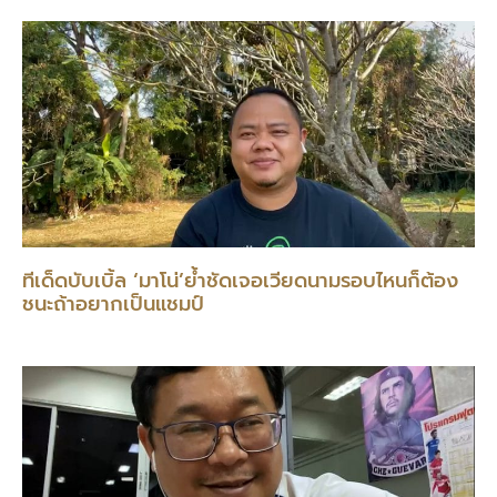
ทีเด็ดบับเบิ้ล ‘มาโน่’ย้ำชัดเจอเวียดนามรอบไหนก็ต้อง
ชนะถ้าอยากเป็นแชมป์