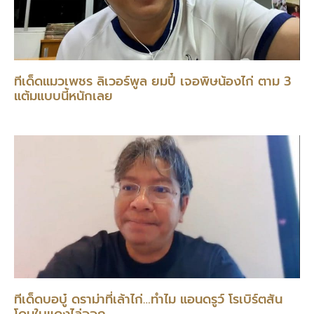
ทีเด็ดแมวเพชร ลิเวอร์พูล ยมปี๋ เจอพิษน้องไก่ ตาม 3
แต้มแบบนี้หนักเลย
ทีเด็ดบอบู๋ ดราม่าที่เล้าไก่…ทำไม แอนดรูว์ โรเบิร์ตสัน
โดนใบแดงไล่ออก