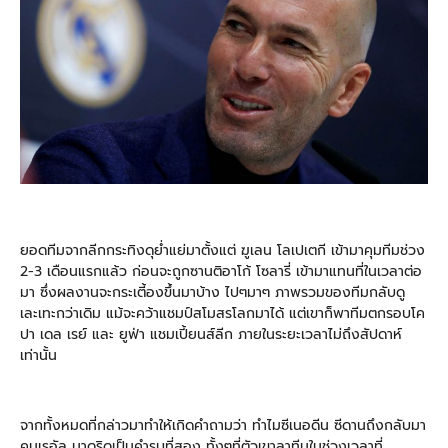
ยอดทีมจากลีกกระทิงดุย่ำแย่มาตั้งแต่ ฆูเลน โลเปเตกี เข้ามาคุมทีมช่วง
2-3 เดือนแรกแล้ว ก่อนจะถูกซานติอาโก้ โซลารี่ เข้ามาแทนที่ในเวลาต่อ
มา ซึ่งผลงานจะกระเตี้องขึ้นมาบ้าง ไปๆมาๆ ภาพรวมของทีมกลับดู
เละเทะกว่าเดิม แม้จะคว้าแชมป์สโมสรโลกมาได้ แต่เขาก็พาทีมตกรอบโค
ปา เดล เรย์ และ ยูฟ่า แชมเปี้ยนส์ลีก ภายในระยะเวลาไม่ถึงสัปดาห์
เท่านั้น
จากทั้งหมดที่กล่าวมาทำให้เกิดคำถามว่า ทำไมซีเนอดีน ซีดานถึงกลับมา
คุมเรอัล มาดริดเป็นคำรบที่สอง ทั้งๆที่ตัวเขาลาทีมในช่วงเวลาที่