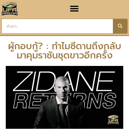
ผู้กอบกู้? : ทำไมซีดานถึงกลับ
มาคุมราชันชุดขาวอีกครั้ง