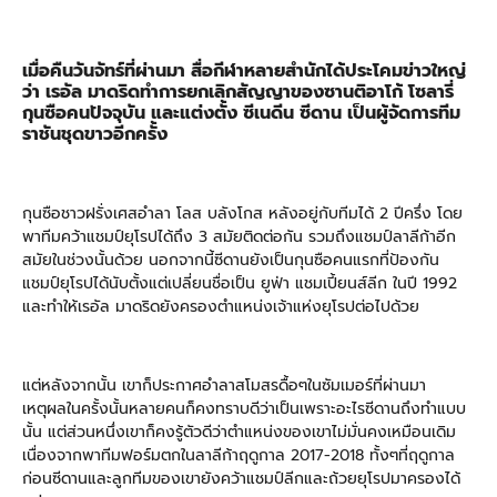
เมื่อคืนวันจัทร์ที่ผ่านมา สื่อกีฬาหลายสำนักได้ประโคมข่าวใหญ่
ว่า เรอัล มาดริดทำการยกเลิกสัญญาของซานติอาโก้ โซลารี่
กุนซือคนปัจจุบัน และแต่งตั้ง ซีเนดีน ซีดาน เป็นผู้จัดการทีม
ราชันชุดขาวอีกครั้ง
กุนซือชาวฝรั่งเศสอำลา โลส บลังโกส หลังอยู่กับทีมได้ 2 ปีครึ่ง โดย
พาทีมคว้าแชมป์ยุโรปได้ถึง 3 สมัยติดต่อกัน รวมถึงแชมป์ลาลีก้าอีก
สมัยในช่วงนั้นด้วย นอกจากนี้ซีดานยังเป็นกุนซือคนแรกที่ป้องกัน
แชมป์ยุโรปได้นับตั้งแต่เปลี่ยนชื่อเป็น ยูฟ่า แชมเปี้ยนส์ลีก ในปี 1992
และทำให้เรอัล มาดริดยังครองตำแหน่งเจ้าแห่งยุโรปต่อไปด้วย
แต่หลังจากนั้น เขาก็ประกาศอำลาสโมสรดื้อๆในซัมเมอร์ที่ผ่านมา
เหตุผลในครั้งนั้นหลายคนก็คงทราบดีว่าเป็นเพราะอะไรซีดานถึงทำแบบ
นั้น แต่ส่วนหนึ่งเขาก็คงรู้ตัวดีว่าตำแหน่งของเขาไม่มั่นคงเหมือนเดิม
เนื่องจากพาทีมฟอร์มตกในลาลีก้าฤดูกาล 2017-2018 ทั้งๆที่ฤดูกาล
ก่อนซีดานและลูกทีมของเขายังคว้าแชมป์ลีกและถ้วยยุโรปมาครองได้