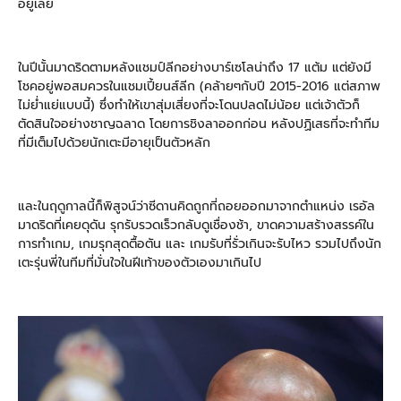
อยู่เลย
ในปีนั้นมาดริดตามหลังแชมป์ลีกอย่างบาร์เซโลน่าถึง 17 แต้ม แต่ยังมี
โชคอยู่พอสมควรในแชมเปี้ยนส์ลีก (คล้ายๆกับปี 2015-2016 แต่สภาพ
ไม่ย่ำแย่แบบนี้) ซึ่งทำให้เขาสุ่มเสี่ยงที่จะโดนปลดไม่น้อย แต่เจ้าตัวก็
ตัดสินใจอย่างชาญฉลาด โดยการชิงลาออกก่อน หลังปฏิเสธที่จะทำทีม
ที่มีเต็มไปด้วยนักเตะมีอายุเป็นตัวหลัก
และในฤดูกาลนี้ก็พิสูจน์ว่าซีดานคิดถูกที่ถอยออกมาจากตำแหน่ง เรอัล
มาดริดที่เคยดุดัน รุกรับรวดเร็วกลับดูเชื่องช้า, ขาดความสร้างสรรค์ใน
การทำเกม, เกมรุกสุดตื้อตัน และ เกมรับที่รั่วเกินจะรับไหว รวมไปถึงนัก
เตะรุ่นพี่ในทีมที่มั่นใจในฝีเท้าของตัวเองมาเกินไป