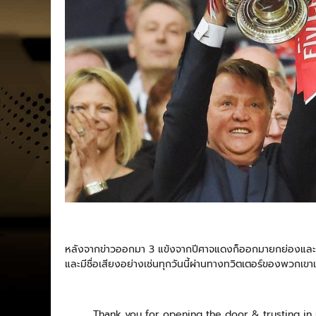
หลังจากข่าวออกมา 3 แข้งจากปีศาจแดงก็ออกมายกย่องและขอบ
และมีชื่อเสียงอย่างเช่นทุกวันนี้ผ่านทางทวิตเตอร์ของพวกเข
Thank you for opening the door & trusting in 