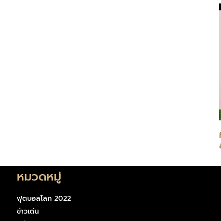
หมวดหมู่
ฟุตบอลโลก 2022
ข่าวเด่น