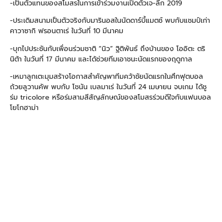
-เป็นตัวแทนของสโมสรในการเข้าร่วมงานเปิดตัวเจ-ลีก 2019
-ประเดิมสนามเป็นตัวจริงกับมารินอสในนัดดาร์บี้แมตช์ พบกับแชมป์เก่า
คาวาซากิ ฟรอนตาเร่ ในวันที่ 10 มีนาคม
-บุกไปประชันกับเพื่อนร่วมชาติ “นิว” ฐิติพันธ์ ถึงบ้านของ โออิตะ ตริ
นิต้า ในวันที่ 17 มีนาคม และได้ช่วยทีมเอาชนะนัดแรกของฤดูกาล
-เหมาลูกเตะมุมสร้างโอกาสสำคัญพาทีมคว้าชัยนัดแรกในศึกฟุตบอล
ถ้วยลูวานคัพ พบกับ โชนัน เบลมาเร่ ในวันที่ 24 เมษายน จบเกม ได้ชู
ร่ม tricolore หรือร่มสามสีสัญลักษณ์ของสโมสรร่วมดีใจกับแฟนบอล
โยโกฮาม่า