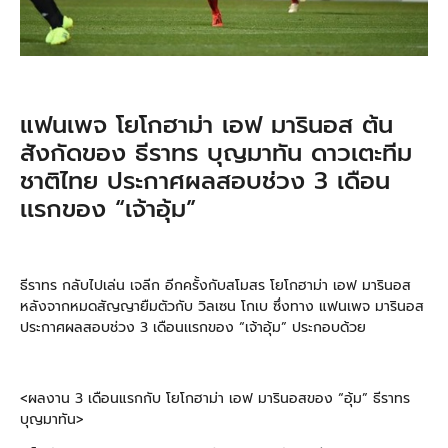
แฟนเพจ โยโกฮาม่า เอฟ มารินอส ต้น
สังกัดของ ธีราทร บุญมาทัน ดาวเตะทีม
ชาติไทย ประกาศผลสอบช่วง 3 เดือน
เเรกของ “เจ้าอุ้ม”
ธีราทร กลับไปเล่น เจลีก อีกครั้งกับสโมสร โยโกฮาม่า เอฟ มารินอส
หลังจากหมดสัญญายืมตัวกับ วิลเซน โกเบ ซึ่งทาง แฟนเพจ มารินอส
ประกาศผลสอบช่วง 3 เดือนเเรกของ “เจ้าอุ้ม” ประกอบด้วย
<ผลงาน 3 เดือนแรกกับ โยโกฮาม่า เอฟ มารินอสของ “อุ้ม” ธีราทร
บุญมาทัน>