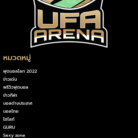
หมวดหมู่
ฟุตบอลโลก 2022
ข่าวเด่น
พรีวิวฟุตบอล
ข่าวกีฬา
บอลต่างประเทศ
บอลไทย
ไฮไลท์
GURU
Sexy zone