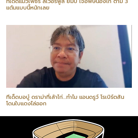
ทีเด็ดแมวเพชร ลิเวอร์พูล ยมปี๋ เจอพิษน้องไก่ ตาม 3
แต้มแบบนี้หนักเลย
ทีเด็ดบอบู๋ ดราม่าที่เล้าไก่…ทำไม แอนดรูว์ โรเบิร์ตสัน
โดนใบแดงไล่ออก