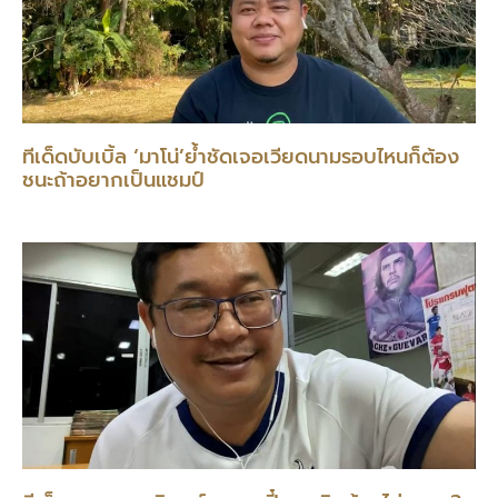
ทีเด็ดบับเบิ้ล ‘มาโน่’ย้ำชัดเจอเวียดนามรอบไหนก็ต้อง
ชนะถ้าอยากเป็นแชมป์