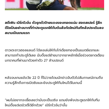
สตีเฟ่น เบิร์กไวจ์น ตัวรุกตัวป้ายแดงของทอตแน่ม ฮอตสเปอร์ รู้สึก
ดีใจเป็นอย่างมากที่ทำประตูแรกให้กับต้นสังกัดใหม่ทันทีหลังประเดิมลง
สนามเป็นเกมแรก
ดาวเตะชาวฮอลแลนด์ ได้ลงเล่นให้กับไก่เดือยทองเป็นแมตช์แรกและ
สามารถทำประตูได้เลย นับตั้งแต่ย้ายมาจากอาหยักซ์เมื่อช่วงตลาดเดือน
มกราคมที่ผ่านมาด้วยค่าตัว 27 ล้านปอนด์
หลังจบเกมแข้งวัย 22 ปี ก็ไม่วายโดนนักข่าวจับตัวไปสัมภาษณ์ถามถึง
ความรู้สึกถึงการเปิดซิงและยิงประตูให้ทีมใหม่ได้ในเกมนี้
“ผมไม่อยากจะเชื่อเลยว่ามันจะเป็นจริง แถมยังพังประตูแรกให้กับทีม
ใหม่ตั้งแต่เดบิวต์ได้อีกด้วย” เบิร์กไวจ์นว่างั้น