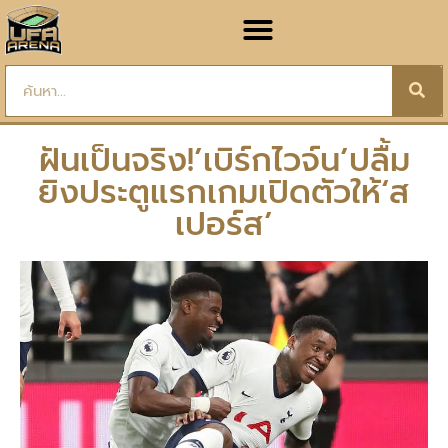
ฝันเป็นจริง!’เบิร์กไวจ์น’ปลื้ม
ยิงประตูแรกเกมเปิดตัวให้‘ส
เปอร์ส’