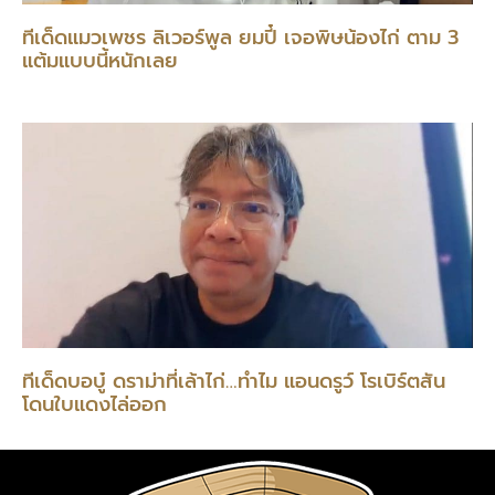
ทีเด็ดแมวเพชร ลิเวอร์พูล ยมปี๋ เจอพิษน้องไก่ ตาม 3
แต้มแบบนี้หนักเลย
ทีเด็ดบอบู๋ ดราม่าที่เล้าไก่…ทำไม แอนดรูว์ โรเบิร์ตสัน
โดนใบแดงไล่ออก