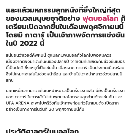
และแล้วมหกรรมลูกหนังที่ยิ่งใหญ่ท่สุด
ของมวลมนุษยชาติอย่าง
ฟุตบอลโลก
ก็
เตรียมเปิดฉากขึ้นในเดือนพฤศจิกายนนี้
โดยมี กาตาร์ เป็นเจ้าภาพจัดการแข่งขัน
ในปี 2022 นี้
แน่นอนว่าเวิลด์คัพหนนี้ ดูแปลกแฟนบอลทั่วโลกไปพอสมควร
เนื่องจากต้องมาเตะกันในช่วงปลายปี จากเดิมที่เคยเตะกันช่วงซัมเมอร์
นี้เป็นปกติ ซึ่งเหตุที่เป็นเช่นนั้น เนื่องจาก กาตาร์ เป็นประเทศเมืองร้อน
จึงไม่เหมาะจะเล่นในช่วงหน้าร้อน และย้ายไปเตะหน้าหนาวช่วงปลายปี
แทน
นอกเหนือจากมาเตะกันในหน้าหนาวเป็นครั้งแรกแล้ว นี่ยังเป็นครั้งแรก
ของ กาตาร์ ในการเข้าไปเล่นฟุตบอลโลกรอบสุดท้ายด้วยเช่นกัน และ
UFA ARENA จะพาไปพรีวิวทีมเจ้าภาพก่อนทัวร์นาเมนต์จะเปิดฉาก
อย่างเป็นทางการในวันที่ 20 พฤศจิกายนนี้กัน
ประวัติศาสตร์ในบอลโลก