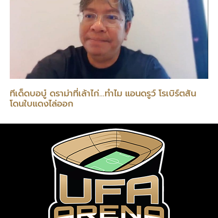
ทีเด็ดบอบู๋ ดราม่าที่เล้าไก่…ทำไม แอนดรูว์ โรเบิร์ตสัน
โดนใบแดงไล่ออก