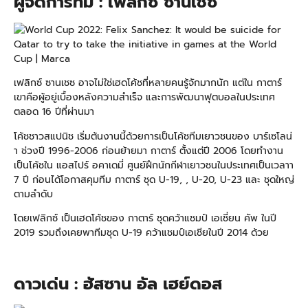
ผู้จัดการทีม : เฟลิกซ์ ซานเชซ
เฟลิกซ์ ซานเชซ อาจไม่ใช่เฮดโค้ชที่หลายคนรู้จักมากนัก แต่ใน กาตาร์
เขาคือผู้อยู่เบื้องหลังความสำเร็จ และการพัฒนาฟุตบอลในประเทศ
ตลอด 16 ปีที่ผ่านมา
โค้ชชาวสแปนิช เริ่มต้นงานนี้ด้วยการเป็นโค้ชทีมเยาวชนของ บาร์เซโลน่
า ช่วงปี 1996-2006 ก่อนย้ายมา กาตาร์ ตั้งแต่ปี 2006 โดยทำงาน
เป็นโค้ชใน แอสไปร์ อคาเดมี่ ศูนย์ฝึกนักกีฬาเยาวชนในประเทศเป็นเวลาา
7 ปี ก่อนได้โอกาสคุมทีม กาตาร์ ชุด U-19, , U-20, U-23 และ ชุดใหญ่
ตามลำดับ
โดยเฟลิกซ์ เป็นเฮดโค้ชของ กาตาร์ ชุดคว้าแชมป์ เอเชี่ยน คัพ ในปี
2019 รวมถึงเคยพาทีมชุด U-19 คว้าแชมป์เอเชียในปี 2014 ด้วย
ดาวเด่น : ฮัสซาน อัล เฮย์ดอส