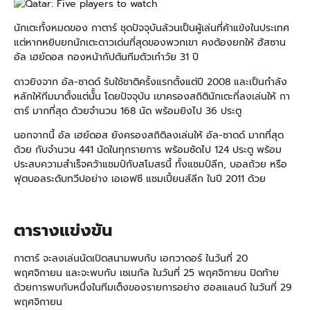
นักเตะทั้งหมดของ กาตาร์ ชุดปัจจุบันล้วนเป็นผู้เล่นที่ค้าแข้งในประเทศ
แต่หากหยิบยกนักเตะดาวเด่นที่สุดของพวกเขา คงต้องยกให้ ฮัสซาน
อัล เฮย์ดอส กองหน้ากัปตันทีมตัวเก๋าวัย 31 ปี
ดาวยิงจาก อัล-ซาดด์ รับใช้ชาติครั้งแรกตั้งแต่ปี 2008 และเป็นกำลัง
หลักให้ทีมมาตั้งแต่นัั้น โดยปัจจุบัน เขาครองสถิตินักเตะที่ลงเล่นให้ กา
ตาร์ มากที่สุด ด้วยจำนวน 168 นัด พร้อมยิงไป 36 ประตู
นอกจากนี้ อัล เฮย์ดอส ยังครองสถิติลงเล่นให้ อัล-ซาดด์ มากที่สุด
ด้วย กับจำนวน 441 นัดในทุกรายการ พร้อมซัดไป 124 ประตู พร้อม
ประสบความสำเร็จคว้าแชมป์กับสโมสรนี้ ทั้งแชมป์ลีก, บอลถ้วย หรือ
ฟุตบอลระดับทวีปอย่าง เอเอฟซี แชมเปี้ยนส์ลีก ในปี 2011 ด้วย
ตารางแข่งขัน
กาตาร์ จะลงเล่นนัดเปิดสนามพบกับ เอกวาดอร์ ในวันที่ 20
พฤศจิกายน และจะพบกับ เซเนกัล ในวันที่ 25 พฤศจิกายน ปิดท้าย
ด้วยการพบกับหนึ่งในทีมเต็งของรายการอย่าง ฮอลแลนด์ ในวันที่ 29
พฤศจิกายน