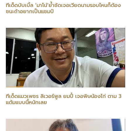
ทีเด็ดบับเบิ้ล ‘มาโน่’ย้ำชัดเจอเวียดนามรอบไหนก็ต้อง
ชนะถ้าอยากเป็นแชมป์
ทีเด็ดแมวเพชร ลิเวอร์พูล ยมปี๋ เจอพิษน้องไก่ ตาม 3
แต้มแบบนี้หนักเลย