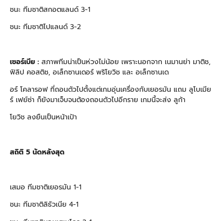
ชนะ ทีมชาติสกอตแลนด์ 3-1
ชนะ ทีมชาติโปแลนด์ 3-2
เซอร์เบีย :
สภาพทีมน่าเป็นห่วงไม่น้อย เพราะนอกจาก เนมานย่า มาติช,
ฟิลิป คอสติช, อเล็กซานเดอร์ พริโยวิช และ อเล็กซานเด
อร์ โคลารอฟ ที่ถอนตัวไปตั้งแต่เกมอุ่นเครื่องกับเยอรมัน แถม ลูโบเมีย
ร์ เฟย์ซ่า ก็ยังมาเจ็บจนต้องถอนตัวไปอีกราย เกมนี้จะส่ง ลูก้า
โยวิช ลงยืนเป็นหน้าเป้า
สถิติ 5 นัดหลังสุด
เสมอ ทีมชาติเยอรมัน 1-1
ชนะ ทีมชาติลิธัวเนีย 4-1