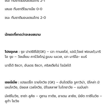
ชนะ ทีมชาติมอนเตเนโกร 2-1
เสมอ ทีมชาติโรมาเนีย 0-0
ชนะ ทีมชาติมอนเตเนโกร 2-0
นักเตะที่คาดว่าจะลงสนาม
โปรตุเกส :
รุย ปาตริซิโอ้(GK) – เจา กานเซโล่, เปเป้,โชเซ่ ฟอนเต้,มาริ
โอ รุย – วิลเลี่ยม คาร์วัลโญ่,รูเบน เนเวส, เจา มาริโอ- แบร์
นาร์โด้ ซิลวา, อันเดร ซิลวา, คริสเตียโน่ โรนัลโด้
เซอร์เบีย :
เปรแดร็ก รายโควิช (GK) – อันโตนิโอ รูคาวิน่า, นิโคล่า มิ
เลนโควิช, มิลอส เวลโควิช, มิโรสลาฟ โบโกซาวัช – เนมันย่า
มัคซิโมวิช, ซาซ่า ลูคิช – ดูซาน ทาดิช, อาเดม ลายิช, มิยัต กาซิโนวิช –
ลูก้า โยวิช