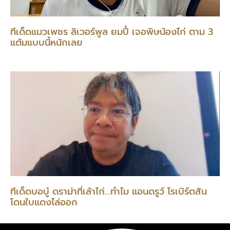
ทีเด็ดแมวเพชร ลิเวอร์พูล ยมปี๋ เจอพิษน้องไก่ ตาม 3
แต้มแบบนี้หนักเลย
ทีเด็ดบอบู๋ ดราม่าที่เล้าไก่…ทำไม แอนดรูว์ โรเบิร์ตสัน
โดนใบแดงไล่ออก