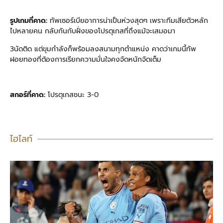
รูปเกมที่คาด:
ทัพเซอร์เบียอาการน่าเป็นห่วงสุดๆ เพราะทีมเสียตัวหลัก
ไปหลายคน กลับกันกับฝั่งของโปรตุเกสที่ถึงแม้จะเสมอมา
3นัดติด แต่ขุมกำลังก็พร้อมลงสนามทุกตำแหน่ง คาดว่าเกมนี้ทัพ
ฝอยทองที่ต้องการเรียกความมั่นใจคงจัดหนักจัดเต็ม
สกอร์ที่คาด:
โปรตุเกสชนะ 3-0
ไฮไลท์