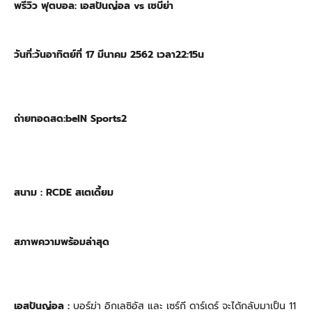
พรีวิว ฟุตบอล: เอสปันญ่อล vs เซบีย่า
วันที่:วันอาทิตย์ที่ 17 มีนาคม 2562 เวลา22:15น
ถ่ายทอดสด:beIN Sports2
สนาม : RCDE สเตเดี้ยม
สภาพความพร้อมล่าสุด
เอสปันญ่อล :
บอร์ฆ่า อิกเลซิอัส และ เซร์กี ดาร์เดร์ จะได้กลับมาเป็น 11