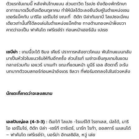
ตัวแรกในเกมนี้ หลังพ้นโทษแบน ส่วนดาวิด โรเปซ ยังต้องพักรักษา
อาการบาดเจ็บถึงเดือนตุลาคม ทำให้นัลโด้จะลงยืนจับคู่ในตำแหน่งเซน
เตอร์แบ็คกับ มาริโอ เอร์โมโซ่ ขณะที่ ดิดัก บิล่ากับฆาบี โลเปซจะมีคน
เดียวเท่านั้นที่ได้ลงเล่นในตำแหน่งแบ็คซ้าย ทางด้านกองหน้าฝั่งขวา
คาดว่าจะเป็น ฟาคันโด เฟร์เรย์ร่า ก่อนหน้าเฮอร์นัน เปเรซ
เซบีย่า :
เกมนี้จะได้ ซิมง เคียร์ ปราการหลังชาวโคนม พ้นโทษแบนกลับ
มาเป็นหัวใจในแนวรับให้ทีมอีกครั้ง ส่วนโรเก้ เมซ่าจะยืนคุมเกมในแดน
กลางร่วมกับ เอแวร์ บาเนก้า ขณะที่แดนหน้า มูนีร์ เอล ฮัดดาดี้ จะรับ
บทบาทตัวจบสกอร์ก่อนหน้าอังเดร ซิลวา ที่ฟอร์มตกลงไปในช่วงหลัง
นักเตะที่คาดว่าจะลงสนาม
เอสปันญ่อล (4-3-3) :
ดีเอโก้ โลเปซ -โรเบร์โต้ โรซาเลส, นัลโด้, มาริ
โอ เอร์โมโซ่, ดิดัก บิล่า -เซร์กี ดาร์เดร์, มาร์ก โรก้า, ออสการ์ เมเลนโด้
– ฟาคันโด เฟร์เรย์ร่า, บอร์ฆ่า อิกเลซิอัส, หวู่ เล่ย