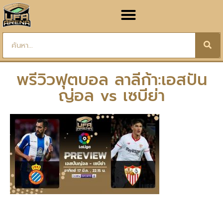
พรีวิวฟุตบอล ลาลีก้า:เอสปัน
ญ่อล vs เซบีย่า