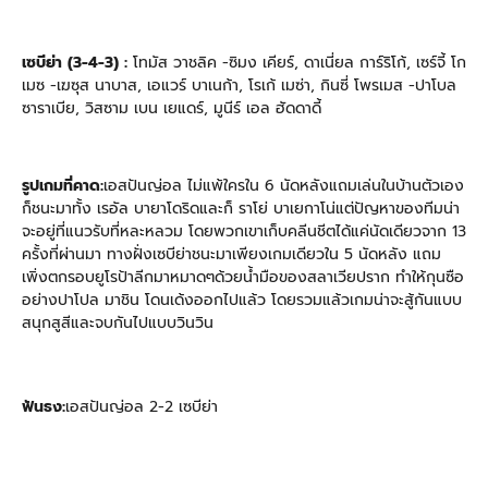
เซบีย่า (3-4-3) :
โทมัส วาชลิค -ซิมง เคียร์, ดาเนี่ยล การ์ริโก้, เซร์จี้ โก
เมซ -เฆซุส นาบาส, เอแวร์ บาเนก้า, โรเก้ เมซ่า, กินซี่ โพรเมส -ปาโบล
ซาราเบีย, วิสซาม เบน เยแดร์, มูนีร์ เอล ฮัดดาดี้
รูปเกมที่คาด:
เอสปันญ่อล ไม่แพ้ใครใน 6 นัดหลังแถมเล่นในบ้านตัวเอง
ก็ชนะมาทั้ง เรอัล บายาโดริดและก็ ราโย่ บาเยกาโน่
แต่ปัญหาของทีมน่า
จะอยู่ที่แนวรับที่หละหลวม โดยพวกเขาเก็บคลีนชีตได้แค่นัดเดียวจาก 13
ครั้งที่ผ่านมา ทางฝั่งเซบีย่าชนะมาเพียงเกมเดียวใน 5 นัดหลัง แถม
เพิ่งตกรอบยูโรป้าลีกมาหมาดๆด้วยน้ำมือของสลาเวียปราก ทำให้กุนซือ
อย่างปาโปล มาชิน โดนเด้งออกไปแล้ว โดยรวมแล้วเกมน่าจะสู้กันแบบ
สนุกสูสีและจบกันไปแบบวินวิน
ฟันธง:
เอสปันญ่อล 2-2 เซบีย่า