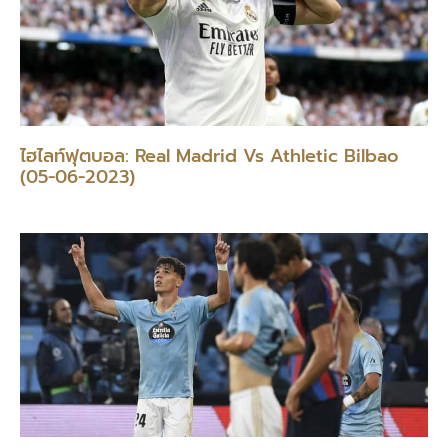
ไฮไลท์ฟุตบอล: Real Madrid Vs Athletic Bilbao
(05-06-2023)