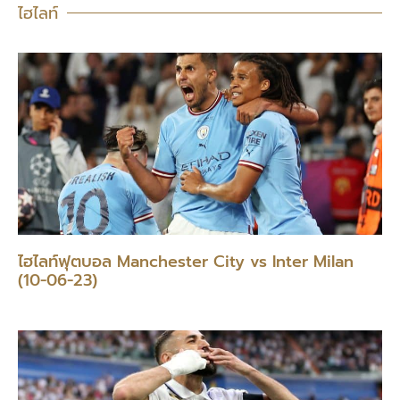
ไฮไลท์
ไฮไลท์ฟุตบอล Manchester City vs Inter Milan
(10-06-23)