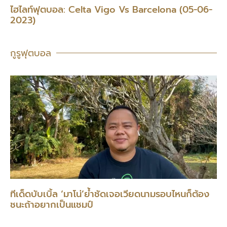
ไฮไลท์ฟุตบอล: Celta Vigo Vs Barcelona (05-06-
2023)
กูรูฟุตบอล
ทีเด็ดบับเบิ้ล ‘มาโน่’ย้ำชัดเจอเวียดนามรอบไหนก็ต้อง
ชนะถ้าอยากเป็นแชมป์