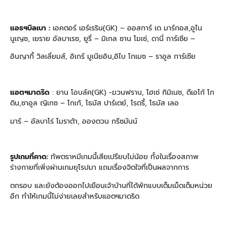
แอธฯบิลเบา :
เอคตอร์ เอร์เรริน(GK) – ออสการ์ เด มาร์กอส,อูไน
นูเญซ, เยราย อัลบาเรซ, ยูรี่ – มิเกล ซาน โฆเซ่, ดานี่ การ์เซีย –
อินญากี้ วิลเลี่ยมส์, อิเกร์ มูเนียอิน,อิไบ โกเมซ – ราอูล การ์เซีย
แอตฯมาดริด
: ยาน โอบลัค(GK) -ฆวนฟราน, โฮเซ่ กิมิเนซ, ดีเอโก้ โก
ดิน,ซาอูล ญิเกซ – โกเก้, โธมัส ปาร์เตย์, โรดรี้, โธมัส เลอ
มาร์ – อัลบาโร่ โมราต้า, อองตวน กรีซมันน์
รูปเกมที่คาด:
ทัพตราหมีเกมนี้เสียเปรียบไม่น้อย ทั้งในเรื่องสภาพ
ร่างกายที่เพิ่งผ่านเกมยุโรปมา แถมเรื่องจิตใจที่เป็นผลจากการ
ตกรอบ และยังต้องออกไปเยือนเจ้าบ้านที่ได้พักแบบเต็มเม็ดเต็มหน่วย
อีก ทำให้เกมนี้ไม่ง่ายเลยสำหรับแอตฯมาดริด