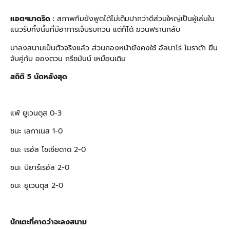
แอตฯมาดริด :
สภาพทีมยังพูดได้ไม่เต็มปากว่าดีส่วนใหญ่เป็นผู้เล่นใน
แนวรับทั้งนั้นที่มีอาการเจ็บรบกวน แต่ก็ได้ ฆวนฟรานกลับ
มาลงสนามเป็นตัวจริงแล้ว ส่วนกองหน้ายังคงใช้ อัลบาโร่ โมราต้า ยืน
จับคู่กับ อองตวน กรีซมันน์ เหมือนเดิม
สถิติ 5 นัดหลังสุด
แพ้ ยูเวนตุส 0-3
ชนะ เลกาเนส 1-0
ชนะ เรอัล โซเซียดาด 2-0
ชนะ บียาร์เรอัล 2-0
ชนะ ยูเวนตุส 2-0
นักเตะที่คาดว่าจะลงสนาม