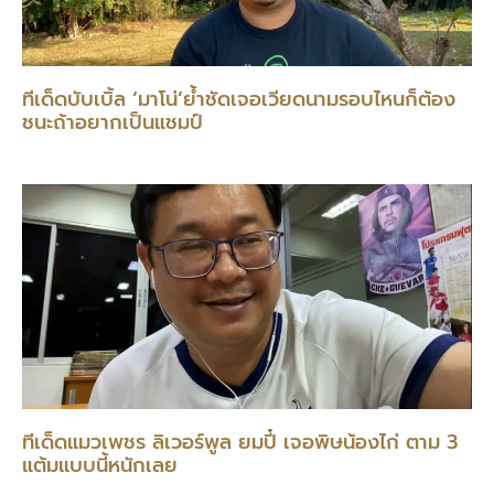
ทีเด็ดบับเบิ้ล ‘มาโน่’ย้ำชัดเจอเวียดนามรอบไหนก็ต้อง
ชนะถ้าอยากเป็นแชมป์
ทีเด็ดแมวเพชร ลิเวอร์พูล ยมปี๋ เจอพิษน้องไก่ ตาม 3
แต้มแบบนี้หนักเลย