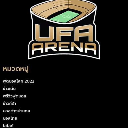
หมวดหมู่
ฟุตบอลโลก 2022
ข่าวเด่น
พรีวิวฟุตบอล
ข่าวกีฬา
บอลต่างประเทศ
บอลไทย
ไฮไลท์