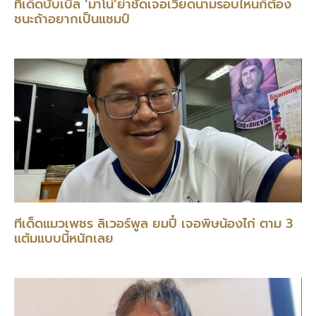
ทีเด็ดบับเบิ้ล ‘มาโน่’ย้ำชัดเจอเวียดนามรอบไหนก็ต้อง
ชนะถ้าอยากเป็นแชมป์
ทีเด็ดแมวเพชร ลิเวอร์พูล ยมปี๋ เจอพิษน้องไก่ ตาม 3
แต้มแบบนี้หนักเลย