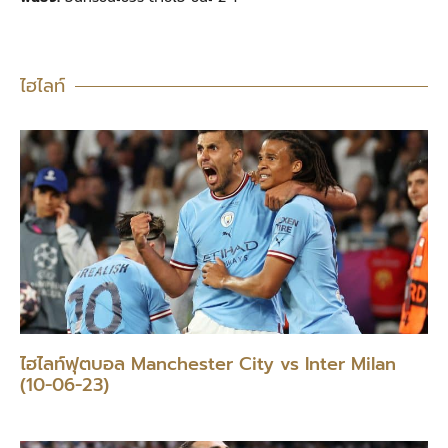
ไฮไลท์
ไฮไลท์ฟุตบอล Manchester City vs Inter Milan
(10-06-23)