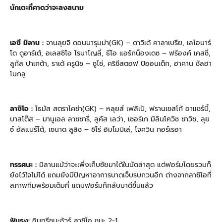
นักเตะที่คาดว่าจะลงสนาม
เอซี มิลาน :
จานลุยจิ ดอนนารุมม่า(GK) – ดาวิเด้ คาลาเบรีย, เลโอนาร์
โด ดูอาร์เต้, อเลสซิโอ โรมาโญลี่, ธีโอ แอร์กน็องเดซ – ฟร้องค์ เคสซี่,
ลูกัส ปาเกต้า, ราเด้ ครูนิช – ซูโซ่, คริซีสตอฟ ปิออนเต็ก, ฮาคาน ชัลฮา
โนกลู
ลาซิโอ :
โธมัส สตราโคช่า(GK) – หลุยส์ เฟลิเป้, ฟรานเชสโก้ อาแชร์บี้,
บาสโต๊ส – มานูเอล ลาซซารี่, ลูคัส เลว่า, เซอร์เก มิลินโควิช ซาวิช, ลุย
ซ์ อัลแบร์โต้, เซนาด ลูลิช – ชิโร่ อิมโมบิเล่, โจควิน กอร์เรอา
ทรรศนะ :
มิลานแม้ว่าจะเพิ่งเก็บชัยมาได้ในนัดล่าสุด แต่ฟอร์มโดยรวมก็
ยังไว้ใจไม่ได้ แถมยังมีปัญหาอาการบาดเจ็บรบกวนอีก ต่างจากลาซิโอที่
สภาพทีมพร้อมเต็มที่ แถมฟอร์มก็กลับมาดีขึ้นแล้ว
ฟันธง:
อินทรีชนะชัวร์ ลาซิโอ ชนะ 2-1