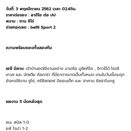
วันที่: 3 พฤศจิกายน 2562 เวลา 02.45น.
ราคาต่อรอง : ลาซิโอ ต่อ ปป
สนาม : ซาน ซิโร่
ถ่ายทอดสด : beIN Sport 2
ความพร้อมของทั้งสองทีม
เอซี มิลาน:
เจ้าบ้านอดใช้งานอย่าง มาเตโอ มูซัคคิโอ , ริการ์โด้ โรดริ
เกวซ และ มัตเตีย คัลดาร่า ที่มีอาการบาดเจ็บทั้งหมด เกมในวันนี้เกมรุก
ยังคงใช้งาน ซูโซ่, คริซีสตอฟ ปิออนเต็ก และ ฮาคาน ชัลฮาโนกลู
ผลงาน 5 นัดหลังสุด
ชนะ สปัล 1-0
แพ้ โรม่า 1-2