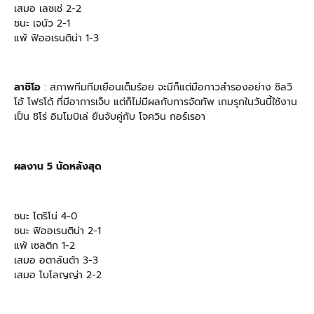
เสมอ เลชเช่ 2-2
ชนะ เจนัว 2-1
แพ้ ฟิออเรนติน่า 1-3
ลาซิโอ
: สภาพทีมทีมเยือนเต็มร้อย จะมีก็แต่มือกาวสำรองอย่าง ซิลวิ
โอ้ โฟรโด้ ที่มีอาการเจ็บ แต่ก็ไม่มีผลกับการจัดทัพ เกมรุกในวันนี้ใช้งาน
เป็น ชิโร่ อิมโมบิเล่ ยืนจับคู่กับ โจควิน กอร์เรอา
ผลงาน 5 นัดหลังสุด
ชนะ โตริโน่ 4-0
ชนะ ฟิออเรนติน่า 2-1
แพ้ เซลติก 1-2
เสมอ อตาลันต้า 3-3
เสมอ โบโลญญ่า 2-2