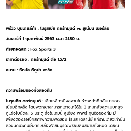
พรีวิว บุนเดสลีก้า
:
โบรุสเซีย ดอร์ทมุนด์
vs
ยูเนี่ยน เบอร์ลิน
วันเสาร์ที่
1
กุมภาพันธ์
2563
เวลา
21.30
น
.
ถ่ายทอดสด
: Fox Sports 3
ราคาต่อรอง
:
ดอร์ทมุนด์ ต่อ
1.5
/
2
สนาม
:
ซิกนัล อิดูน่า พาร์ค
ความพร้อมของทั้งสองทีม
โบรุสเซีย ดอร์ทมุนด์
: เสือเหลืองมีผลงานในช่วงหลังที่กลับมายอด
เยี่ยมอีกครั้ง โดยพวกเขาสามารถเอาชนะได้ใน 2 เกมหลังสุดแบบถลุง
คู่แข่งไปนัดละ 5 ประตู ซึ่งในเกมนี้ ลูเซียง ฟาฟร์ กุนซือของทีม มี
เพียงต้องรอเช็คสภาพความฟิตของ โธมัส เดลานี่ย์ แค่รายเดียวเท่านั้น
ส่วนนักเตะคนอื่นๆที่เหลือฟิตสมบูรณ์พร้อมลงสนามทั้งหมด โดยใน