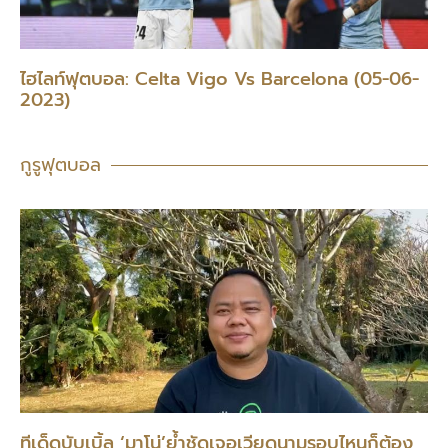
ไฮไลท์ฟุตบอล: Celta Vigo Vs Barcelona (05-06-
2023)
กูรูฟุตบอล
ทีเด็ดบับเบิ้ล ‘มาโน่’ย้ำชัดเจอเวียดนามรอบไหนก็ต้อง