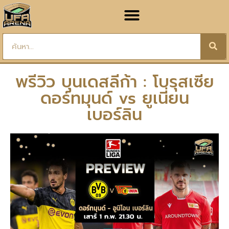
พรีวิว บุนเดสลีก้า : โบรุสเซีย
ดอร์ทมุนด์ vs ยูเนี่ยน
เบอร์ลิน