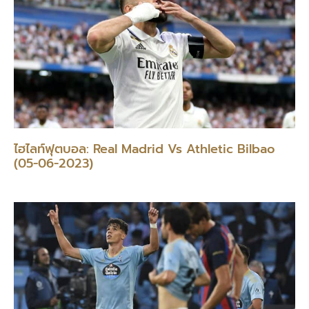
ไฮไลท์ฟุตบอล: Real Madrid Vs Athletic Bilbao
(05-06-2023)