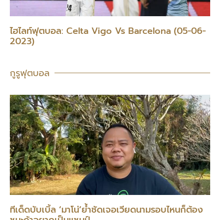
ไฮไลท์ฟุตบอล: Celta Vigo Vs Barcelona (05-06-
2023)
กูรูฟุตบอล
ทีเด็ดบับเบิ้ล ‘มาโน่’ย้ำชัดเจอเวียดนามรอบไหนก็ต้อง
ชนะถ้าอยากเป็นแชมป์