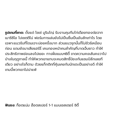
รูปเกมที่คาด:
ตั้งแต่ โชเซ่
มูรินโญ่ รับงานคุมทีมไก่เดือยทองต่อจาก
เมาริซิโอ โปเชตติโน่ ฟอร์มการเล่นยังไม่เป็นชิ้นเป็นอันสักเท่าไร โดย
เฉพาะแนวรับที่โดนเจาะบ่อยครั้งมาก ส่วนแนวรุกนั้นก็ไม่ชัวร์เหมือน
ก่อน แถมยังมาเสียแฮร์รี่ เคนกองหน้าคนสำคัญที่บาดเจ็บยาว ทำให้
ประสิทธิภาพอ่อนลงไปเยอะ ทางฝั่งแมนฯซิตี้ ขาดความคงเส้นคงวาไป
บ้างในฤดูกาลนี้ ทำให้พวกเขาแทบจะหมดสิทธิ์ป้องกันแชมป์ลีกเลยที
เดียว อย่างไรก็ตาม ด้วยแท็กติกที่คุ้นเคยกับนักเตะเป็นอย่างดี ทำให้
เกมนี้พวกเขาไม่น่าแพ้
ฟันธง:
ท็อตแน่ม ฮ็อตสเปอร์ 1-1 แมนเชสเตอร์ ซิตี้