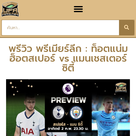
พรีวิว พรีเมียร์ลีก : ท็อตแน่ม
ฮ็อตสเปอร์ vs แมนเชสเตอร์
ซิตี้