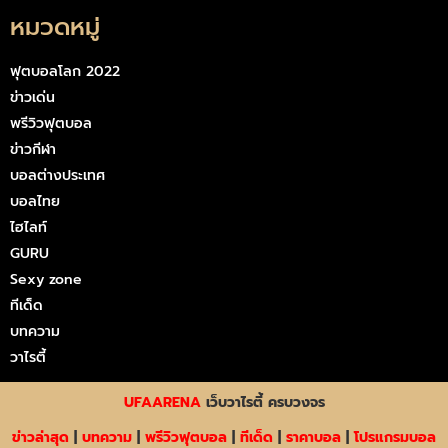
หมวดหมู่
ฟุตบอลโลก 2022
ข่าวเด่น
พรีวิวฟุตบอล
ข่าวกีฬา
บอลต่างประเทศ
บอลไทย
ไฮไลท์
GURU
Sexy zone
ทีเด็ด
บทความ
วาไรตี้
UFAARENA
เว็บวาไรตี้ ครบวงจร
ข่าวล่าสุด
|
บทความ
|
พรีวิวฟุตบอล
|
ทีเด็ด
|
ราคาบอล
|
โปรแกรมบอล