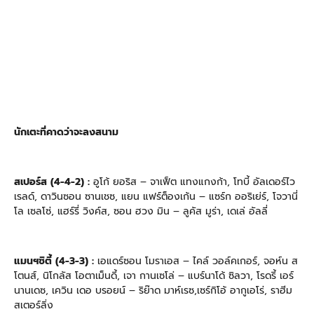
นักเตะที่คาดว่าจะลงสนาม
สเปอร์ส (4-4-2) :
อูโก้ ยอริส – จาเฟ็ต แทงแกงก้า, โทบี้ อัลเดอร์ไว
เรลด์, ดาวินซอน ซานเชซ, แยน แฟร์ต็องเก้น – แซร์ก ออริเย่ร์, โจวานี่
โล เซลโซ่, แฮร์รี่ วิงค์ส, ซอน ฮวง มิน – ลูคัส มูร่า, เดเล่ อัลลี่
แมนฯซิตี้ (4-3-3) :
เอแดร์ซอน โมราเอส – ไคล์ วอล์คเกอร์, จอห์น ส
โตนส์, นิโกลัส โอตาเม็นดี้, เจา กานเซโล่ – แบร์นาโด้ ซิลวา, โรดรี้ เอร์
นานเดซ, เควิน เดอ บรอยน์ – ริย๊าด มาห์เรซ,เซร์กิโอ้ อากูเอโร่, ราฮีม
สเตอร์ลิ่ง