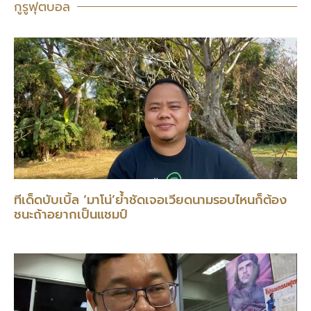
กูรูฟุตบอล
ทีเด็ดบับเบิ้ล ‘มาโน่’ย้ำชัดเจอเวียดนามรอบไหนก็ต้อง
ชนะถ้าอยากเป็นแชมป์