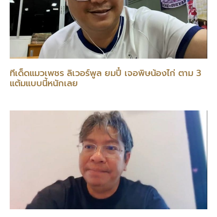
ทีเด็ดแมวเพชร ลิเวอร์พูล ยมปี๋ เจอพิษน้องไก่ ตาม 3
แต้มแบบนี้หนักเลย