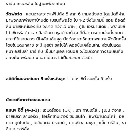
ราฮีม สเตอร์ลิ่ง ในฐานะฟอลส์ไนน์
วัตฟอร์ด
: แตนอาละวาดแพ้ไปถึง 5 จาก 6 เกมหลังสุด โดยนัดที่ผ่าน
มาพวกเขาพ่ายคาบ้านต่อ เบรนท์ฟอร์ด ไป 1-2 ซึ่งในเกมนี้ รอย ฮ็อดจ์
สัน นายใหญ่ของทีม จะขาด ควัดโว่ บาห์ , กูโช่ เอร์นานเดซ , ฟรานซิส
โก้ เซียร์รัลต้า และ วิลเลี่ยม ทรูสต์-เอก็อง ที่มีอาการบาดเจ็บทั้งหมด
ขณะที่ในรายของ นิโคลัส เอ็นคูลู ยังต้องรอเช็คสภาพความฟิตอีกครั้ง
โดยในแดนกลาง จะมี มุสซ่า ซิสโซโก้ คอยขับเคลื่อนเกม ส่วนในแดน
หน้า อิสไมล่า ซาร์ กับ เอ็มมานูเอล เดนนิส จะโจมตีจากทางริมเส้นทั้ง
สองฝั่ง พร้อมวาง เจา เปโดร ไว้เป็นหัวหอกตัวเป้า
สถิติที่เคยพบกันมา
5
ครั้งหลังสุด
: แมนฯ ซิตี้ ชนะทั้ง 5 ครั้ง
นักเตะที่คาดว่าจะลงสนาม
แมนฯ ซิตี้
(
4-3-3
)
: เอแดร์ซอน (GK) , เจา กานเซโล่ , รูเบน ดิอาส ,
อายเมริค ลาปอร์ต , โอเล็กซานเดอร์ ซินเชนโก้ , แฟร์นานดินโญ่ , อิล
กาย กุนโดกัน , เควิน เดอ บรอยน์ , กาเบรียล เฆซุส , แจ็ค กรีลิช , รา
ฮีม สเตอร์ลิ่ง