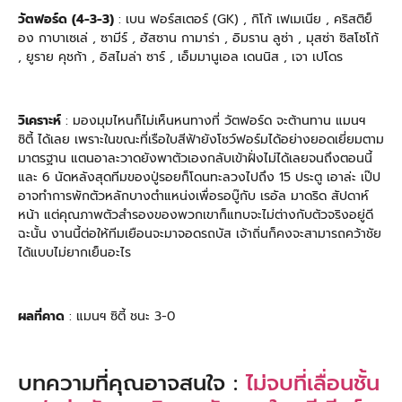
วัตฟอร์ด (
4-3-3
)
: เบน ฟอร์สเตอร์ (GK) , กิโก้ เฟเมเนีย , คริสติย็
อง กาบาเซเล่ , ซามีร์ , ฮัสซาน กามาร่า , อิมราน ลูซ่า , มุสซ่า ซิสโซโก้
, ยูราย คุชก้า , อิสไมล่า ซาร์ , เอ็มมานูเอล เดนนิส , เจา เปโดร
วิเคราะห์
: มองมุมไหนก็ไม่เห็นหนทางที่ วัตฟอร์ด จะต้านทาน แมนฯ
ซิตี้ ได้เลย เพราะในขณะที่เรือใบสีฟ้ายังโชว์ฟอร์มได้อย่างยอดเยี่ยมตาม
มาตรฐาน แตนอาละวาดยังพาตัวเองกลับเข้าฝั่งไม่ได้เลยจนถึงตอนนี้
และ 6 นัดหลังสุดทีมของปู่รอยก็โดนทะลวงไปถึง 15 ประตู เอาล่ะ เป๊ป
อาจทำการพักตัวหลักบางตำแหน่งเพื่อรอบู๊กับ เรอัล มาดริด สัปดาห์
หน้า แต่คุณภาพตัวสำรองของพวกเขาก็แทบจะไม่ต่างกับตัวจริงอยู่ดี
ฉะนั้น งานนี้ต่อให้ทีมเยือนจะมาจอดรถบัส เจ้าถิ่นก็คงจะสามารถคว้าชัย
ได้แบบไม่ยากเย็นอะไร
ผลที่คาด
: แมนฯ ซิตี้ ชนะ 3-0
บทความที่คุณอาจสนใจ :
ไม่จบที่เลื่อนชั้น