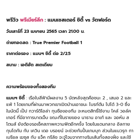
พรีวิว
พรีเมียร์ลีก
:
แมนเชสเตอร์ ซิตี้
vs
วัตฟอร์ด
วันเสาร์ที่
23
เมษายน
2565
เวลา
21.00
น
.
ถ่ายทอดสด
: True Premier Football 1
ราคาต่อรอง
:
แมนฯ ซิตี้ ต่อ
2
/
2.5
สนาม
:
เอติฮัต สเตเดียม
ความพร้อมของทั้งสองทีม
แมนฯ ซิตี้
: เรือใบสีฟ้ามีผลงาน 5 นัดหลังสุดคือชนะ 2 , เสมอ 2 และ
แพ้ 1 โดยเกมที่ผ่านมาพวกเขาเปิดบ้านเอาชนะ ไบรท์ตัน ไปได้ 3-0 ซึ่ง
ในนัดนี้ เป๊ป กวาร์ดิโอล่า กุนซือของทีม จะหมดสิทธิ์ใช้งาน ไคล์ วอล์ค
เกอร์ ที่มีอาการบาดเจ็บ ขณะที่ในรายของ นาธาน อาเก้ และ จอห์น ส
โตนส์ ยังต้องรอเช็คสภาพความฟิตอีกครั้ง โดยในแดนกลาง อิลกาย
กุนโดกัน กับ เควิน เดอ บรอยน์ จะช่วยกันปั้นเกมบุก ส่วนในแนวรุก กา
เบรียล เฆซุส กับ แจ็ค กรีลิช จะจู่โจมจากทางริมเส้นทั้งสองฝั่ง และใช้