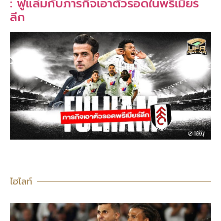
: ฟูแล่มกับภารกิจเอาตัวรอดในพรีเมียร์
ลีก
ไฮไลท์