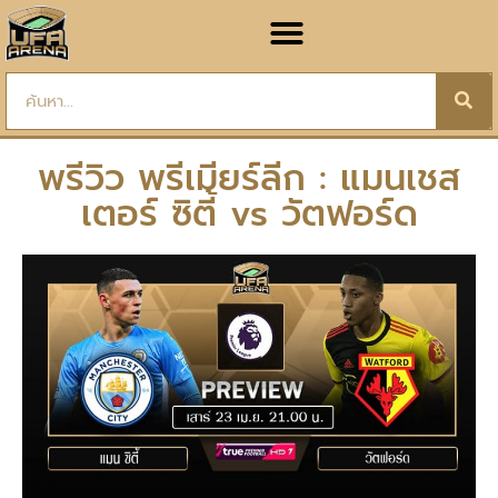
พรีวิว พรีเมียร์ลีก : แมนเชส
เตอร์ ซิตี้ vs วัตฟอร์ด