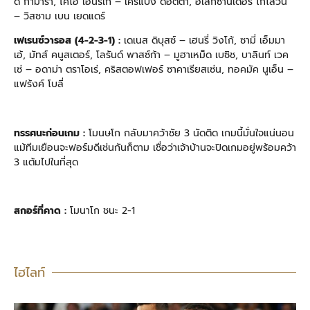
ด กามาร่า, ไคโอ เอ็นริเก้ – เครแป็ง ดิอัตต้า, อเล็กซานเดอร์ โกโลวิน
– วิสซาม เบน เยดแดร์
เฟเรนซ์วารอส (4-2-3-1) :
เดเนส ดิบุสซ์ – เฮนรี่ วิงโก้, ซามี่ เอ็มมา
เอ้, มัทส์ คนูสเตอร์, โลรันด์ พาสซ์ก้า – มูฮาเหม็ด เบซิช, บาลินท์ เวค
เซ่ – อดาม่า ตราโอเร่, คริสตอฟเฟอร์ ซาคาเรียสเซ่น, ทอคมัค นูเอ็น –
แฟร้งค์ โบลี่
ทรรศนะก่อนเกม :
โมนษโก กลับมาคว้าชัย 3 นัดติด เกมนี้มั่นใจแน่นอน
แม้ทีมเยือนจะฟอร์มดีเช่นกันก็ตาม เชื่อว่าเจ้าบ้านจะปิดเกมอยู่พร้อมคว้า
3 แต้มไปในที่สุด
สกอร์ที่คาด :
โมนาโก ชนะ 2-1
ไฮไลท์