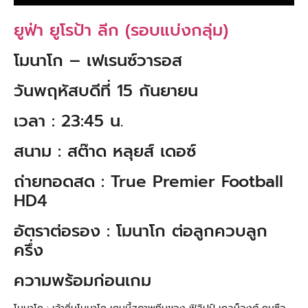
ยูฟ่า ยูโรป้า ลีก (รอบแบ่งกลุ่ม)
โมนาโก – เฟเรนซ์วารอส
วันพฤหัสบดีที่ 15 กันยายน
เวลา : 23:45 น.
สนาม : สต๊าด หลุยส์ เดอซ์
ถ่ายทอดสด : True Premier Football
HD4
อัตราต่อรอง : โมนาโก ต่อลูกควบลูก
ครึ่ง
ความพร้อมก่อนเกม