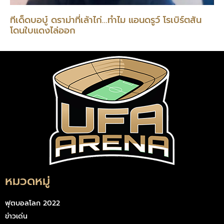
ทีเด็ดบอบู๋ ดราม่าที่เล้าไก่…ทำไม แอนดรูว์ โรเบิร์ตสัน
โดนใบแดงไล่ออก
หมวดหมู่
ฟุตบอลโลก 2022
ข่าวเด่น