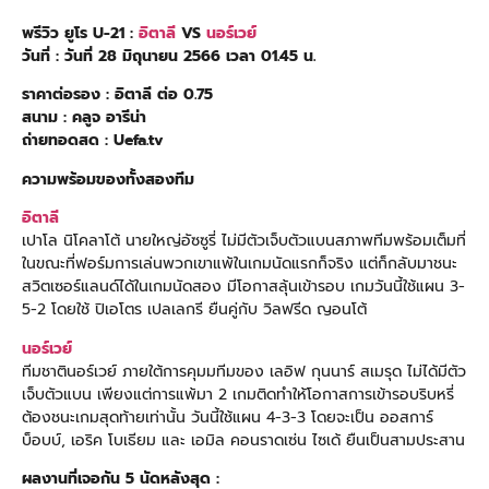
พรีวิว ยูโร U-21 :
อิตาลี
VS
นอร์เวย์
วันที่ : วันที่ 28 มิถุนายน 2566 เวลา 01.45 น.
ราคาต่อรอง : อิตาลี ต่อ 0.75
สนาม : คลูจ อารีน่า
ถ่ายทอดสด : Uefa.tv
ความพร้อมของทั้งสองทีม
อิตาลี
เปาโล นิโคลาโต้ นายใหญ่อัซซูรี่ ไม่มีตัวเจ็บตัวแบนสภาพทีมพร้อมเต็มที่
ในขณะที่ฟอร์มการเล่นพวกเขาแพ้ในเกมนัดแรกก็จริง แต่ก็กลับมาชนะ
สวิตเซอร์แลนด์ได้ในเกมนัดสอง มีโอกาสลุ้นเข้ารอบ เกมวันนี้ใช้แผน 3-
5-2 โดยใช้ ปิเอโตร เปลเลกรี ยืนคู่กับ วิลฟรีด ญอนโต้
นอร์เวย์
ทีมชาตินอร์เวย์ ภายใต้การคุมมทีมของ เลอิฟ กุนนาร์ สเมรุด ไม่ได้มีตัว
เจ็บตัวแบน เพียงแต่การแพ้มา 2 เกมติดทำให้โอกาสการเข้ารอบริบหรี่
ต้องชนะเกมสุดท้ายเท่านั้น วันนี้ใช้แผน 4-3-3 โดยจะเป็น ออสการ์
บ็อบบ์, เอริค โบเธียม และ เอมิล คอนราดเซ่น ไซเด้ ยืนเป็นสามประสาน
ผลงานที่เจอกัน 5 นัดหลังสุด :