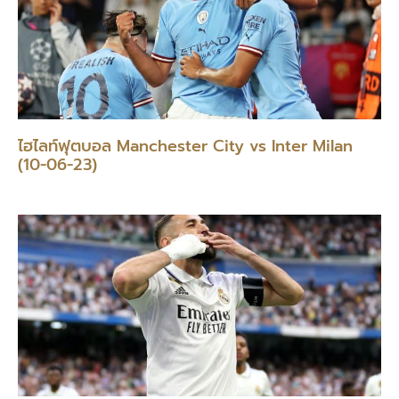
ไฮไลท์ฟุตบอล Manchester City vs Inter Milan
(10-06-23)