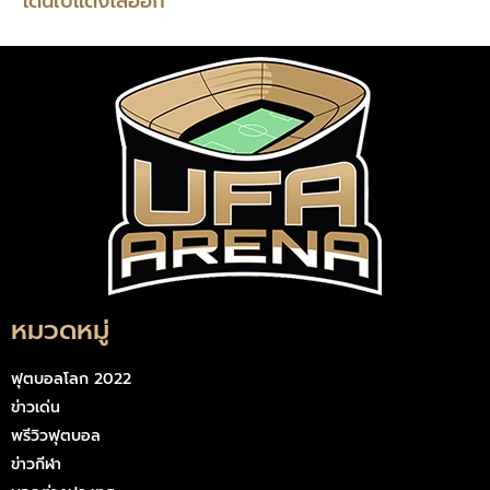
โดนใบแดงไล่ออก
หมวดหมู่
ฟุตบอลโลก 2022
ข่าวเด่น
พรีวิวฟุตบอล
ข่าวกีฬา