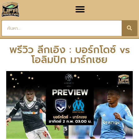
พรีวิว ลีกเอิง : บอร์กโดซ์ vs
โอลิมปิก มาร์กเซย