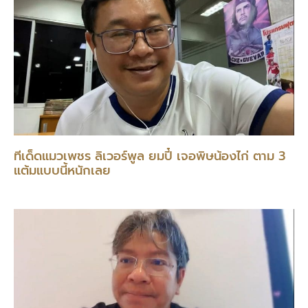
ทีเด็ดแมวเพชร ลิเวอร์พูล ยมปี๋ เจอพิษน้องไก่ ตาม 3
แต้มแบบนี้หนักเลย