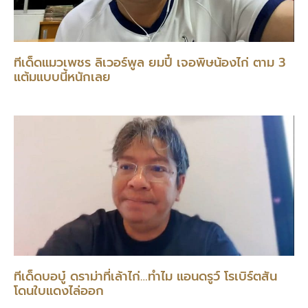
ทีเด็ดแมวเพชร ลิเวอร์พูล ยมปี๋ เจอพิษน้องไก่ ตาม 3
แต้มแบบนี้หนักเลย
ทีเด็ดบอบู๋ ดราม่าที่เล้าไก่…ทำไม แอนดรูว์ โรเบิร์ตสัน
โดนใบแดงไล่ออก