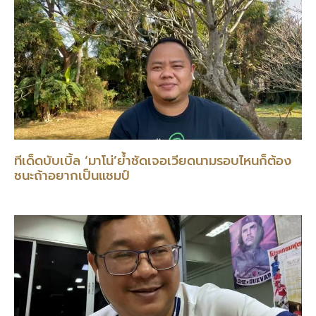
ทีเด็ดบับเบิ้ล ‘มาโน่’ย้ำชัดเจอเวียดนามรอบไหนก็ต้อง
ชนะถ้าอยากเป็นแชมป์