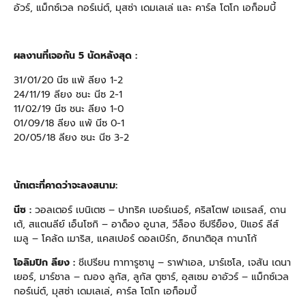
อัวร์, แม็กซ์เวล กอร์เน่ต์, มุสซ่า เดมเลเล่ และ คาร์ล โตโก เอก็อมบี้
ผลงานที่เจอกัน 5 นัดหลังสุด :
31/01/20 นีซ แพ้ ลียง 1-2
24/11/19 ลียง ชนะ นีซ 2-1
11/02/19 นีซ ชนะ ลียง 1-0
01/09/18 ลียง แพ้ นีซ 0-1
20/05/18 ลียง ชนะ นีซ 3-2
นักเตะที่คาดว่าจะลงสนาม:
นีซ :
วอลเตอร์ เบนิเตซ – ปาทริค เบอร์เนอร์, คริสโตฟ เอแรลล์, ดาน
เต้, สแตนลีย์ เอ็นโซกิ – อาด็อง อูนาส, วีล็อง ซีปรีย็อง, ปิแอร์ ลีส์
เมลู – โคล้ด เมาริส, แคสเปอร์ ดอลเบิร์ก, อิกนาติอุส กานาโก้
โอลิมปิก ลียง :
ชีเปรียน ทาทารูซานู – ราฟาเอล, มาร์เซโล, เจสัน เดนา
เยอร์, มาร์ชาล – ฌอง ลูกัส, ลูกัส ตูซาร์, อุสเซม อาอัวร์ – แม็กซ์เวล
กอร์เน่ต์, มุสซ่า เดมเลเล่, คาร์ล โตโก เอก็อมบี้