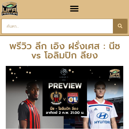
พรีวิว ลีก เอิง ฝรั่งเศส : นีซ
vs โอลิมปิก ลียง