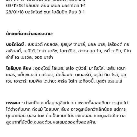
03/11/18 โอลิมปิก ลียง เสมอ บอร์กโดซ์ 1-1
28/01/18 บอร์กโดซ์ ชนะ โอลิมปิก ลียง 3-1
นักเตะที่คาดว่าจะลงสนาม:
บอร์กโดซ์ :
เบอนัวต์ กอสติล; ยุสซูฟ ซาบาลี่, ปอล บาส, โลร็องต์ กอ
สเซียลนี่, เบนิโต้, โทม่า บาซิช, โอตาวิโอ, ฮวาง อุย-โจ, เรมี่ วาดิน, นิโก
ล่าส์ เด เปรวิล, จอช มาย่า
โอลิมปิก ลียง :
อองโตนี่ โลเปส; เลโอ ดูบัวส์, มาร์เซโล่, เจสัน เดนา
เยอร์, แม็กซ์เวลล์ กอร์เน่ต์; มักซ็องซ์ กาเกอเร่ต์, บรูโน่ กิมาไรส์, ฮุส
เซม เอาวาร์; เมมฟิส เดปาย; คาร์ล โตโก เอก็องบี้, มุสซ่า เดมเบเล่
ทรรศนะ :
น่าจะเป็นเกมที่สนุกสูสีแน่นอน เพราะทั้งสองทีมมาตรฐานไม่
ได้ต่างกันมาก ถึงแม้ โอลิมปิก ลียง อาจดูเหนือกว่าเล็กน้อย แต่การ
บุกมาเยือน บอร์กโดซ์ ถือเป็นเกมที่ไม่ง่ายแน่นอน และดูแล้วมีโอกาส
สูงมากที่นัดนี้จะจบลงด้วยผลเสมอของทั้งสองฝ่าย