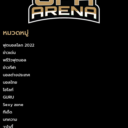
หมวดหมู่
ฟุตบอลโลก 2022
ข่าวเด่น
พรีวิวฟุตบอล
ข่าวกีฬา
บอลต่างประเทศ
บอลไทย
ไฮไลท์
GURU
Sexy zone
ทีเด็ด
บทความ
วาไรตี้