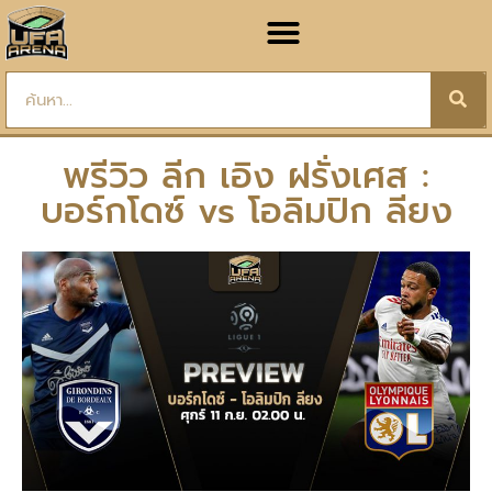
พรีวิว ลีก เอิง ฝรั่งเศส :
บอร์กโดซ์ vs โอลิมปิก ลียง