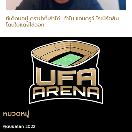
ทีเด็ดบอบู๋ ดราม่าที่เล้าไก่…ทำไม แอนดรูว์ โรเบิร์ตสัน
โดนใบแดงไล่ออก
หมวดหมู่
ฟุตบอลโลก 2022