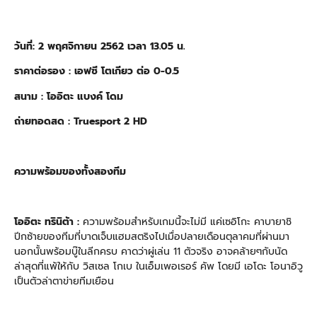
วันที่: 2 พฤศจิกายน 2562 เวลา 13.05 น.
ราคาต่อรอง : เอฟซี โตเกียว ต่อ 0-0.5
สนาม : โออิตะ แบงค์ โดม
ถ่ายทอดสด : Truesport 2 HD
ความพร้อมของทั้งสองทีม
โออิตะ ทรินิต้า :
ความพร้อมสำหรับเกมนี้จะไม่มี แค่เซอิโกะ คาบายาชิ
ปีกซ้ายของทีมที่บาดเจ็บแฮมสตริงไปเมื่อปลายเดือนตุลาคมที่ผ่านมา
นอกนั้นพร้อมบู๊ในลีกครบ คาดว่าผู่เล่น 11 ตัวจริง อาจคล้ายๆกับนัด
ล่าสุดที่แพ้ให้กับ วิสเซล โกเบ ในเอ็มเพอเรอร์ คัพ โดยมี เอโดะ โอนาอิวู
เป็นตัวล่าตาข่ายทีมเยือน