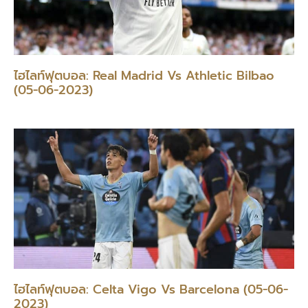
ไฮไลท์ฟุตบอล: Real Madrid Vs Athletic Bilbao
(05-06-2023)
ไฮไลท์ฟุตบอล: Celta Vigo Vs Barcelona (05-06-
2023)