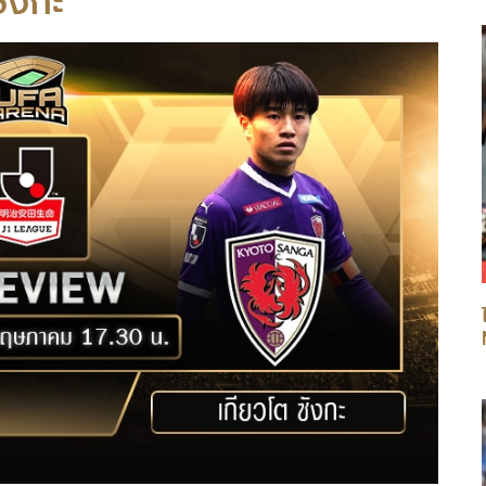
ซังกะ