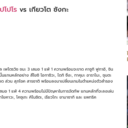
ัปโปโร
vs เกียวโต ซังกะ
เพโตรวิช ชนะ 3 เสมอ 1 แพ้ 1 ความพร้อมจะขาด คาซูกิ ฟูกาอิ, ชิน
นั้นแกนหลักอย่าง สึโยชิ โอกาชิวะ, ไดกิ ซึงะ, ทาคุมะ อาราโนะ, ชุนตะ
ด ส่วน สุภโชค สารชาติ พร้อมลงมาเปลี่ยนเกมในตำแหน่งตัวสำรอง
 เสมอ 1 แพ้ 4 ความพร้อมไม่มีปัญหาในการจัดทัพ แกนหลักที่จะลงเล่น
 โทโยคาวะ, โคซุเกะ คิโนชิตะ, เรียวโกะ ยามาซากิ และ แพทริค