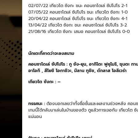
02/07/22 เกียวโต ซังกะ ชนะ คอนซาโดเล่ ซัปโปโร 2-1
07/05/22 คอนซาโดเล่ ซัปโปโร ชนะ เกียวโต ซังกะ 1-0
20/04/22 คอนซาโดเล่ ซัปโปโร ชนะ เกียวโต ซังกะ 4-1
13/04/22 เกียวโต ซังกะ ชนะ คอนซาโดเล่ ซัปโปโร 3-2
21/08/16 เกียวโต ซังกะ เสมอ คอนซาโดเล่ ซัปโปโร 0-0
นักเตะที่คาดว่าจะลงสนาม
คอนซาโดเล่ ซัปโปโร :
กู ซัง-ยุน
, อากิโตะ ฟูคุโมริ,
ชุนตะ ทา
อาโอกิ , สึโยชิ โอกาชิวะ,
มิลาน ทูชิช, ดักลาส โอลิเวร่า
เกียวโต ซังกะ : –
ทรรศนะ :
ต้องบอกเลยว่าทั้งชื่อชั้นและผลงานช่วงหลัง คอน
เกมนี้ได้กลับมาเล่นในบ้านของตัว ดูแล้วการเจอกับ เกียวโต ซั
แน่นอน