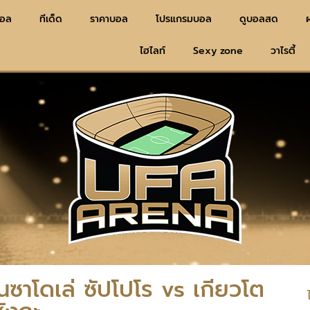
บอล
ทีเด็ด
ราคาบอล
โปรแกรมบอล
ดูบอลสด
ไฮไลท์
Sexy zone
วาไรตี้
คอนซาโดเล่ ซัปโปโร vs เกียวโต