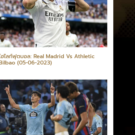
ไฮไลท์ฟุตบอล: Real Madrid Vs Athletic
Bilbao (05-06-2023)