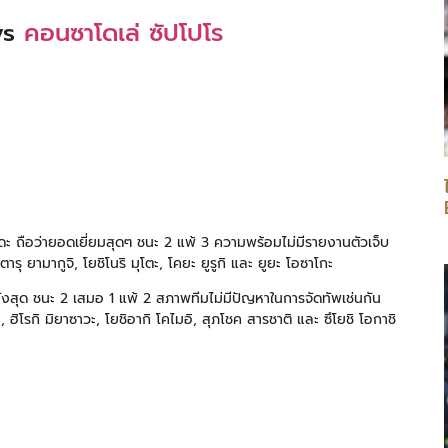
vs
คอนซาโดเล่ ซัปโปโร
ะ ถือว่ายอดเยี่ยมสุดๆ ชนะ 2 แพ้ 3 ความพร้อมไม่มีรายงานตัวเจ็บ
 ยามากูจิ, โยชิโนริ มุโตะ, โคยะ ยูรูกิ และ ยูยะ โอซาโกะ
ลังสุด ชนะ 2 เสมอ 1 แพ้ 2 สภาพทีมไม่มีปัญหาในการจัดทัพเช่นกัน
ะ
,
ฮิโรกิ มิยาซาวะ
, โยชิอากิ โคไมอิ, สุภโชค สารชาติ และ ซึโยชิ โอกาชิ