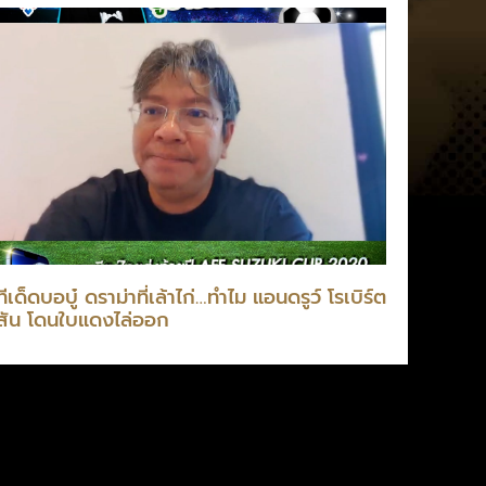
ทีเด็ดบอบู๋ ดราม่าที่เล้าไก่…ทำไม แอนดรูว์ โรเบิร์ต
สัน โดนใบแดงไล่ออก