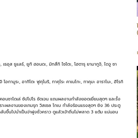
 เธอุส ธูแลร์, ยูกิ ฮอนดะ, มิทสึกิ ไซโตะ, โฮตารุ ยามากูจิ, ไดจู ซา
ิ โอกามูระ, อากิโตะ ฟูคุโมริ, ทาคุโระ คาเนโกะ,
ทาคุมะ อาราโนะ
,
ฮิโรกิ
า คอนซาโดเล่ ซัปโปโร ชัดเจน แถมผลงานกำลังยอดเยี่ยมสุดๆ และรั้ง
เพราะผลงานของเกมรุก วิสเซล โกเบ กำลังร้อนแรงสุดๆ ยิง 36 ประตู
บขึ้นไปนำเป็นจ่าฝูงชั่วคราว ดูแล้วเจ้าถิ่นไม่พลาด 3 แต้ม แน่นอน