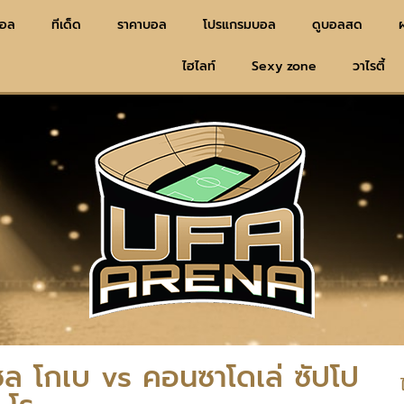
บอล
ทีเด็ด
ราคาบอล
โปรแกรมบอล
ดูบอลสด
ไฮไลท์
Sexy zone
วาไรตี้
ิสเซล โกเบ vs คอนซาโดเล่ ซัปโป