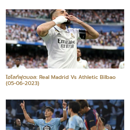
ไฮไลท์ฟุตบอล: Real Madrid Vs Athletic Bilbao
(05-06-2023)