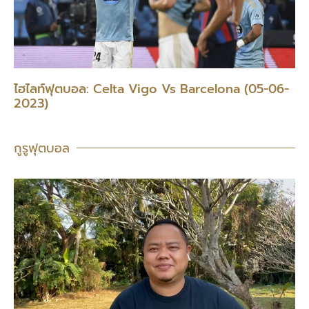
ไฮไลท์ฟุตบอล: Celta Vigo Vs Barcelona (05-06-
2023)
กูรูฟุตบอล