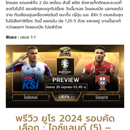
ใครเลย แถมแพ้ถึง 2 นัด เหมือน ฮันซี่ ฟลิค ยังหาแท็กติกและระบบที่
ลงตัวไม่ได้ ลองผิดลองถูกไปเรื่อย วันนี้มาเจอ โคลอมเบีย บอกเลยไม่
ง่าย ทีมเยือนอุ่นเครื่องฟอร์มดี ชนะทั้ง ญี่ปุ่น และ อิรัก 5 เกมหลังสุด
ไม่มีเสียท่าให้ใคร วันนี้ เยอรมัน ต่อ 1.25-5 ด้วย แพงอยู่ งานนี้รองดี
กว่าเผลอๆ โคลอมเบีย ไม่แพ้ด้วย
ฟันธง :
เสมอ 1-1
พรีวิว ยูโร 2024 รอบคัด
เลือก : ไอซ์แลนด์ (5) –