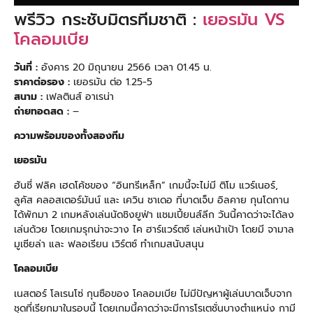
พรีวิว กระชับมิตรทีมชาติ :
เยอรมัน VS
โคลอมเบีย
วันที่ :
อังคาร 20 มิถุนายน 2566 เวลา 01.45 น.
ราคาต่อรอง :
เยอรมัน ต่อ 1.25-5
สนาม :
เฟลตินส์ อาเรน่า
ถ่ายทอดสด :
–
ความพร้อมของทั้งสองทีม
เยอรมัน
ฮันซี่ ฟลิค เฮดโค้ชของ “อินทรีเหล็ก” เกมนี้จะไม่มี ติโม แวร์เนอร์,
ลูคัส คลอสเตอร์มันน์ และ เควิน ชาเดอ ที่บาดเจ็บ อิลคาย กุนโดกาน
ได้พักมา 2 เกมหลังเล่นนัดชิงยูฟ่า แชมเปี้ยนส์ลีก วันนี้คาดว่าจะได้ลง
เล่นด้วย โดยเกมรุกน่าจะวาง ไค ฮาร์แวร์ตซ์ เล่นหน้าเป้า โดยมี จามาล
มูเซียล่า และ ฟลอเรียน เวิร์ตซ์ ทำเกมสนับสนุน
โคลอมเบีย
เนสตอร์ โลเรนโซ่ กุนซือของ โคลอมเบีย ไม่มีปัญหาผู้เล่นบาดเจ็บจาก
ชุดที่เรียกมาในรอบนี้ โดยเกมนี้คาดว่าจะมีการโรเตชั่นบางตำแหน่ง กามี