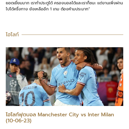
ยอดเยี่ยมมาก เราทำประตูได้ ครองบอลได้เเละเราก็ชนะ เเต่งานเพิ่งผ่าน
ไปได้ครึ่งทาง ยังเหลืออีก 1 เกม ต้องห้ามประมาท”
ไฮไลท์
ไฮไลท์ฟุตบอล Manchester City vs Inter Milan
(10-06-23)