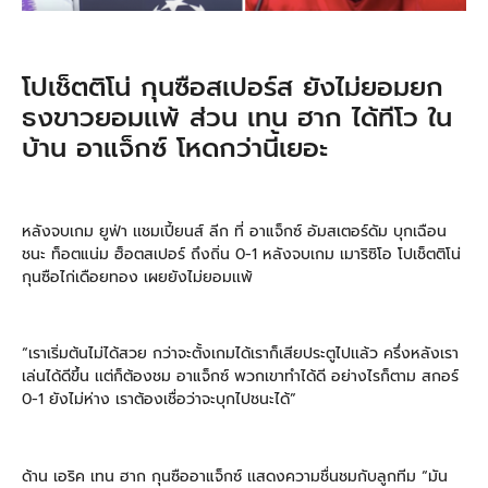
โปเช็ตติโน่ กุนซือสเปอร์ส ยังไม่ยอมยก
ธงขาวยอมเเพ้ ส่วน เทน ฮาก ได้ทีโว ใน
บ้าน อาแจ็กซ์ โหดกว่านี้เยอะ
หลังจบเกม ยูฟ่า เเชมเปี้ยนส์ ลีก ที่ อาแจ็กซ์ อัมสเตอร์ดัม บุกเฉือน
ชนะ ท็อตแน่ม ฮ็อตสเปอร์ ถึงถิ่น 0-1 หลังจบเกม เมาริซิโอ โปเช็ตติโน่
กุนซือไก่เดือยทอง เผยยังไม่ยอมเเพ้
“เราเริ่มต้นไม่ได้สวย กว่าจะตั้งเกมได้เราก็เสียประตูไปเเล้ว ครึ่งหลังเรา
เล่นได้ดีขึ้น เเต่ก็ต้องชม อาแจ็กซ์ พวกเขาทำได้ดี อย่างไรก็ตาม สกอร์
0-1 ยังไม่ห่าง เราต้องเชื่อว่าจะบุกไปชนะได้”
ด้าน เอริค เทน ฮาก กุนซืออาแจ็กซ์ เเสดงความชื่นชมกับลูกทีม “มัน