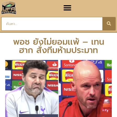
พอช ยังไม่ยอมเเพ้ – เทน
ฮาก สั่งทีมห้ามประมาท