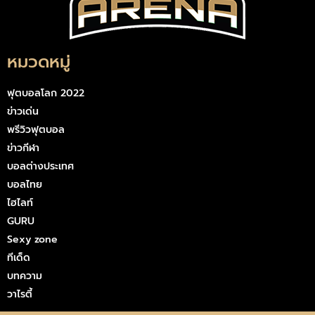
หมวดหมู่
ฟุตบอลโลก 2022
ข่าวเด่น
พรีวิวฟุตบอล
ข่าวกีฬา
บอลต่างประเทศ
บอลไทย
ไฮไลท์
GURU
Sexy zone
ทีเด็ด
บทความ
วาไรตี้