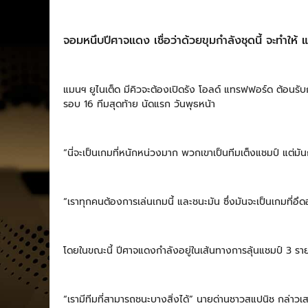
จอมหนึบปีศาจแดง เชื่อว่าด้วยขุมกำลังชุดนี้ จะทำให้ แ
แมนฯ ยูไนเต็ด มีคิวจะต้องเปิดรัง โอลด์ แทรฟฟอร์ด ต้อนรั
รอบ 16 ทีมสุดท้าย นัดแรก วันพุธหน้า
“นี่จะเป็นเกมที่หนักหน่วงมาก พวกเขาเป็นทีมเต็งแชมป์ แต่มัน
“เราทุกคนต้องการเล่นเกมนี้ และชนะมัน ซึ่งมันจะเป็นเกมที่อึ
โดยในขณะนี้ ปีศาจแดงกำลังอยู่ในเส้นทางการลุ้นแชมป์ 3 รายก
“เรามีทีมที่สามารถชนะบางสิ่งได้” นายด่านชาวสแปนิช กล่าวเส