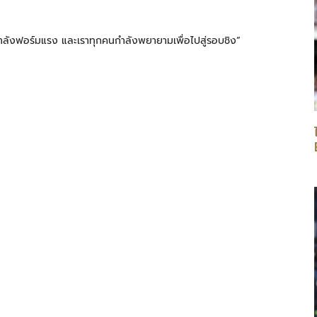
ำลังฟอร์มแรง และเราทุกคนกำลังพยายามเพื่อไปสู่รอบชิง”