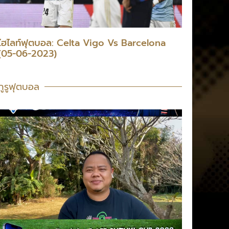
ไฮไลท์ฟุตบอล: Celta Vigo Vs Barcelona
(05-06-2023)
กูรูฟุตบอล