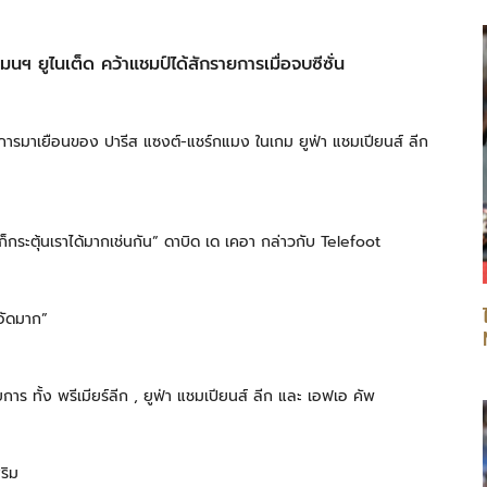
มนฯ ยูไนเต็ด คว้าแชมป์ได้สักรายการเมื่อจบซีซั่น
บการมาเยือนของ ปารีส แซงต์-แชร์กแมง ในเกม ยูฟ่า แชมเปียนส์ ลีก
ก็กระตุ้นเราได้มากเช่นกัน” ดาบิด เด เคอา กล่าวกับ Telefoot
ดอัดมาก”
าร ทั้ง พรีเมียร์ลีก , ยูฟ่า แชมเปียนส์ ลีก และ เอฟเอ คัพ
ริม