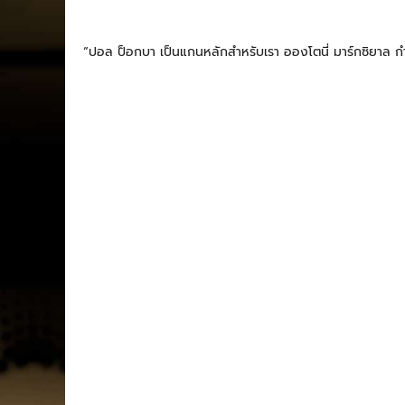
“ปอล ป็อกบา เป็นแกนหลักสำหรับเรา อองโตนี่ มาร์กซิยาล ก