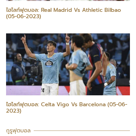
ไฮไลท์ฟุตบอล: Real Madrid Vs Athletic Bilbao
(05-06-2023)
ไฮไลท์ฟุตบอล: Celta Vigo Vs Barcelona (05-06-
2023)
กูรูฟุตบอล