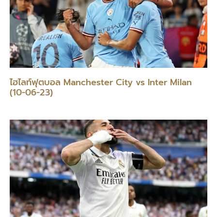
ไฮไลท์ฟุตบอล Manchester City vs Inter Milan
(10-06-23)