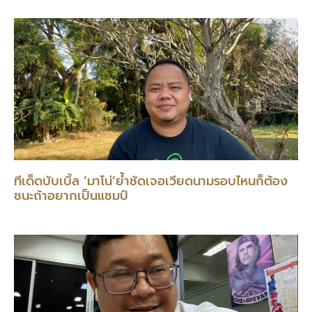
ทีเด็ดบับเบิ้ล ‘มาโน่’ย้ำชัดเจอเวียดนามรอบไหนก็ต้อง
ชนะถ้าอยากเป็นแชมป์