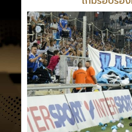
เกมรอบรองค