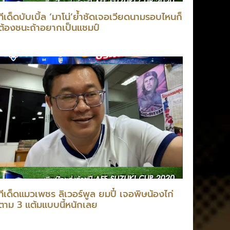
ทีเด็ดบับเบิ้ล ‘มาโน่’ย้ำชัดเจอเวียดนามรอบไหนก็
ต้องชนะถ้าอยากเป็นแชมป์
ทีเด็ดแมวเพชร ลิเวอร์พูล ยมปี๋ เจอพิษน้องไก่
ตาม 3 แต้มแบบนี้หนักเลย