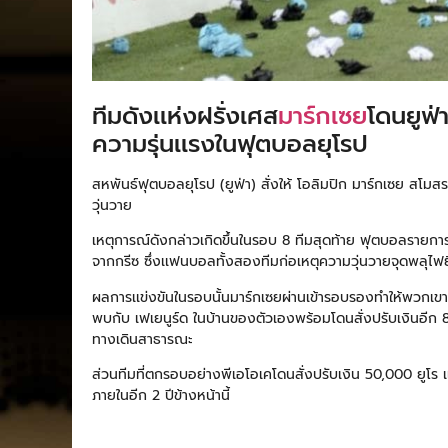
ทีมดังเเห่งฝรั่งเศส
มาร์กเซย
โดนยูฟ่
ความรุ่นเเรงในฟุตบอลยุโรป
สหพันธ์ฟุตบอลยุโรป (ยูฟ่า) สั่งให้ โอลิมปิก มาร์กเซย สโม
วุ่นวาย
เหตุการณ์ดังกล่าวเกิดขึ้นในรอบ 8 ทีมสุดท้าย ฟุตบอลรายการ
จากกรีซ ซึ่งเเฟนบอลทั้งสองทีมก่อเหตุความวุ่นวายจุดพลุไฟยิง
ผลการเเข่งขันในรอบนั้นมาร์กเซยผ่านเข้ารอบรองทำให้พวกเข
พบกับ เฟเยนูร์ด ในบ้านของตัวเองพร้อมโดนสั่งปรับเงินอีก 8
ทางเดินสาธารณะ
ส่วนทีมที่ตกรอบอย่างพีเอโอเคโดนสั่งปรับเงิน 50,000 ยูโ
ภายในอีก 2 ปีข้างหน้านี้