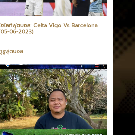
ไฮไลท์ฟุตบอล: Celta Vigo Vs Barcelona
(05-06-2023)
กูรูฟุตบอล