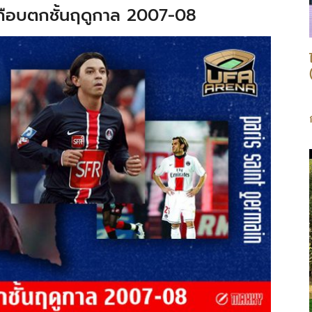
เชเกือบตกชั้นฤดูกาล 2007-08