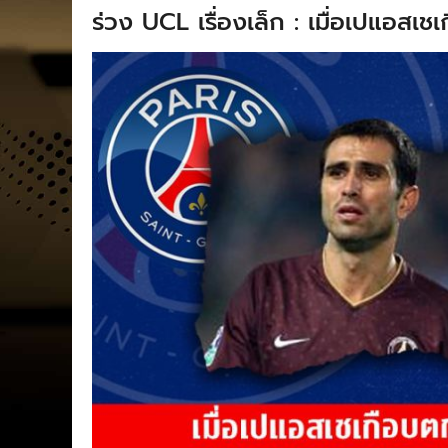
ร่วง UCL เรื่องเล็ก : เมื่อเปแอส