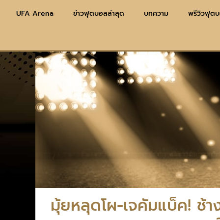
UFA Arena
ข่าวฟุตบอลล่าสุด
บทความ
พรีวิวฟุต
มุ้ยหลุดโผ-เจคัมแบ็ค! ช้