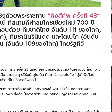
ลชิงถ้วยพระราชทาน
“คิงส์คัพ ครั้งที่ 48”
ย.นี้ ที่สนามกีฬาสมโภชเชียงใหม่ 700 ปี
ะกอบด้วย ทีมชาติไทย อันดับ 111 ของโลก,
ก), ทีมชาติตรินิแดด และโตเบโก (อันดับ
น (อันดับ 109ของโลก) ไทยรัฐทีวี
การประกาศรายชื่อ 23 นักเตะออกมาเรียบร้อยแล้ว โดยรายชื่อที่ออกมามี
นิน นายประตู บุรีรัมย์ ยูไนเต็ด ที่บาดเจ็บ รวมไปถึง “มุ้ย” ธีรศิลป์
 ที่ไม่มีชื่อติดทัพชุดนี้
าวรุ่งของ การท่าเรือ เอฟซี , ชาญณรงค์ พรมศรีแก้ว กองกลางจาก
ุรี เอฟซี ซึ่งถือเป็นการติดทีมชาติไทยชุดใหญ่ครั้งแรกของทั้ง 3 คน
ินธ์ จาก คาวาซากิ ฟรอนตาเล่ และ สุภโชค สารชาติจาก คอนซาโดเล่ ซัป