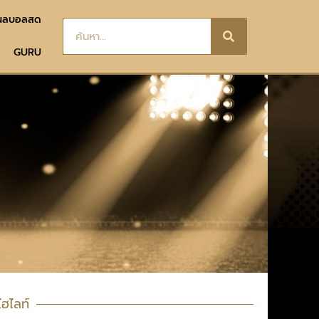
ผลบอลสด
GURU
ไฮไลท์