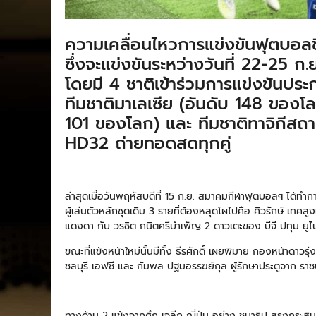
ความเคลื่อนไหวการแข่งขันฟุตบอ
ซึ่งจะแข่งขันระหว่างวันที่ 22-25 ก.
โดยมี 4 ชาติเข้าร่วมการแข่งขันปร
ทีมชาติมาเลเซีย (อันดับ 148 ของโล
101 ของโลก) และ ทีมชาติทาจิกีสถา
HD32 ถ่ายทอดสดทุกคู่
ล่าสุดเมื่อวันพฤหัสบดีที่ 15 ก.ย. สมาคมกีฬาฟุตบอลฯ ได้ทำ
ผู้เล่นตัวหลักชุดเดิม 3 รายที่ต้องหลุดโผไปคือ ศิวรักษ์ เทศสูงเ
แดงดา กับ วรชิต กนิตศรีบำเพ็ญ 2 ดาวเตะของ บีจี ปทุม ยูไนเต็ด
ขณะที่แข้งหน้าใหม่นั้นมีทั้ง ธีรศักดิ์ เผยพิมาย กองหน้าด
ชลบุรี เอฟซี และ กัมพล ปฐมอรรฆย์กุล ผู้รักษาประตูจาก ราชบ
ทางด้าน 2 แข้งจากศึก เจลีก ญี่ปุ่น อย่าง ชนาธิป สรงกระส