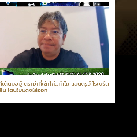
ทีเด็ดบอบู๋ ดราม่าที่เล้าไก่…ทำไม แอนดรูว์ โรเบิร์ต
สัน โดนใบแดงไล่ออก