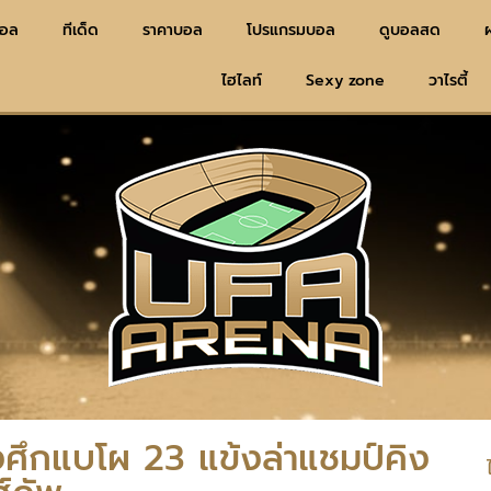
บอล
ทีเด็ด
ราคาบอล
โปรแกรมบอล
ดูบอลสด
ไฮไลท์
Sexy zone
วาไรตี้
างศึกแบโผ 23 แข้งล่าแชมป์คิง