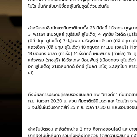
โปโร นั้นก็กลับมามีชื่ออยู่ในทีมชุดนี้ด้วยเช่นกัน
สำหรับรายชื่อนักเตะทีมชาติไทยทั้ง 23 มีดังนี้ 1.ธีราทร บุญมาทั
3. พรรษา เหมวิบูลย์ (บุรีรัมย์ ยูไนเต็ด) 4, ศุภชัย ใจเด็ด (บุรีร
(บีจี ปทุม ยูไนเต็ด) 7.ปฐมพล เจริญรัตนาภิรมย์ (บีจี ปทุม ยูไน
แถวเชือก (บีจี ปทุม ยูไนเต็ด) 10.กฤษดา กาแมน (ชลบุรี) 11
13.บดินทร์ ผาลา (ท่าเรือ) 14.ธีรศักดิ์ เผยพิมาย (ท่าเรือ) 15. ศ
แก้วพรม (ราชบุรี) 18.วีระเทพ ป้อมพันธุ์ (เมืองทอง ยูไนเต็ด) 
อก ยูไนเต็ด) 21.เฉลิมศักดิ์ อักขี (โปลิศ เทโร) 22.สุภโชค 
เล่)
ทั้งนี้ผลการประกบคู่รอบรองชนะเลิศ ทัพ “ช้างศึก” ทีมชาติไท
ก.ย. ในเวลา 20.30 น. ส่วน ทีมชาติตรินิแดด และ โตเบโก จะพบ
3 จะมีขึ้นในวันอาทิตย์ที่ 25 ก.ย. เวลา 17.30 น. และรอบชิงชน
สำหรับบัตรชม จะจัดจำหน่าย 2 ทาง คือทางออนไลน์ และขายห
บาทฝั่งไม่มีหลังคา รวมทั้งหลังโกลด้วย โดยความจุสนาม กีฬาสม