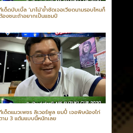
ทีเด็ดบับเบิ้ล ‘มาโน่’ย้ำชัดเจอเวียดนามรอบไหนก็
ต้องชนะถ้าอยากเป็นแชมป์
ทีเด็ดแมวเพชร ลิเวอร์พูล ยมปี๋ เจอพิษน้องไก่
ตาม 3 แต้มแบบนี้หนักเลย