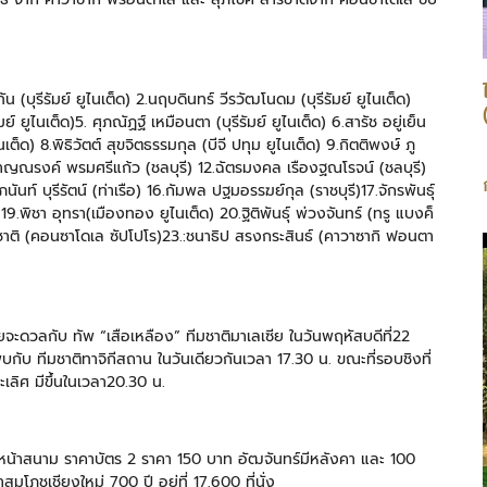
น (บุรีรัมย์ ยูไนเต็ด) 2.นฤบดินทร์ วีรวัฒโนดม (บุรีรัมย์ ยูไนเต็ด)
ัมย์ ยูไนเต็ด)5. ศุภณัฏฐ์ เหมือนตา (บุรีรัมย์ ยูไนเต็ด) 6.สารัช อยู่เย็น
เต็ด) 8.พิธิวัตต์ สุขจิตธรรมกุล (บีจี ปทุม ยูไนเต็ด) 9.กิตติพงษ์ ภู
.ชาญณรงค์ พรมศรีแก้ว (ชลบุรี) 12.ฉัตรมงคล เรืองฐณโรจน์ (ชลบุรี)
ุภนันท์ บุรีรัตน์ (ท่าเรือ) 16.กัมพล ปฐมอรรฆย์กุล (ราชบุรี)17.จักรพันธุ์
19.พิชา อุทรา(เมืองทอง ยูไนเต็ด) 20.ฐิติพันธุ์ พ่วงจันทร์ (ทรู แบงค็
สารชาติ (คอนซาโดเล ซัปโปโร)23.:ชนาธิป สรงกระสินธ์ (คาวาซากิ ฟอนตา
ยจะดวลกับ ทัพ “เสือเหลือง” ทีมชาติมาเลเซีย ในวันพฤหัสบดีที่22
กับ ทีมชาติทาจิกีสถาน ในวันเดียวกันเวลา 17.30 น. ขณะที่รอบชิงที่
ะเลิศ มีขึ้นในเวลา20.30 น.
น้าสนาม ราคาบัตร 2 ราคา 150 บาท อัฒจันทร์มีหลังคา และ 100
โภชเชียงใหม่ 700 ปี อยู่ที่ 17,600 ที่นั่ง