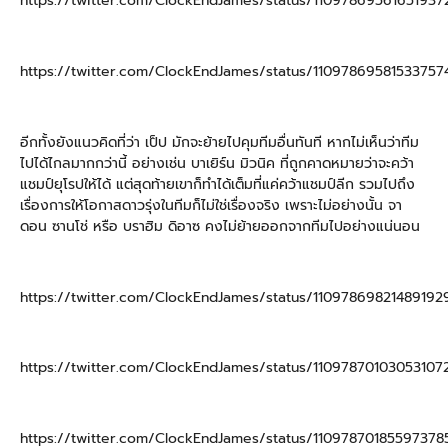
https://twitter.com/ClockEndJames/status/11097869561651937
https://twitter.com/ClockEndJames/status/11097869581533757
อีกทั้งยังแนวคิดที่ว่า เป็ป มักจะย้ายไปคุมทีมอื่นทันที หากไม่เห็นว่าทีม
ไปได้ไกลมากกว่านี้ อย่างเช่น บาเยิร์น มิวนิค ที่ถูกคาดหมายว่าจะคว้า
แชมป์ยุโรปให้ได้ แต่สุดท้ายเขาก็ทำได้เต็มที่แค่คว้าแชมป์ลีก รวมไปถึง
เรื่องการให้โอกาสดาวรุ่งในทีมก็ไม่ใช่เรื่องจริง เพราะไม่อย่างนั้น จา
ดอน ซานโช่ หรือ บราฮิม ดิอาซ คงไม่ย้ายออกจากทีมไปอย่างแน่นอน
https://twitter.com/ClockEndJames/status/11097869821489192
https://twitter.com/ClockEndJames/status/11097870103053107
https://twitter.com/ClockEndJames/status/11097870185597378