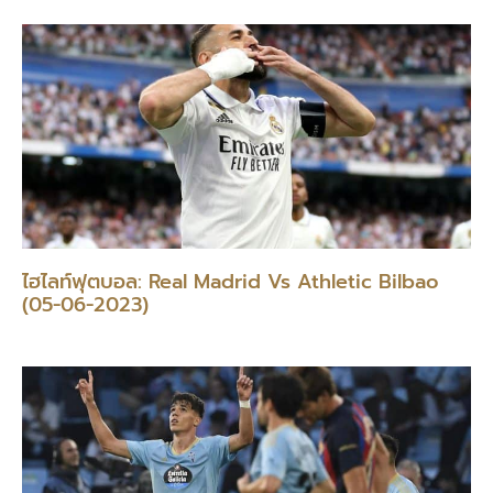
ไฮไลท์ฟุตบอล: Real Madrid Vs Athletic Bilbao
(05-06-2023)