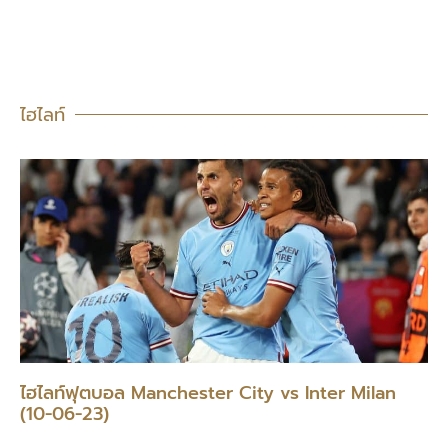
ไฮไลท์
ไฮไลท์ฟุตบอล Manchester City vs Inter Milan
(10-06-23)