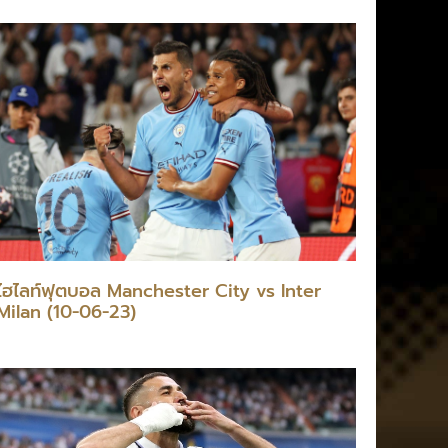
ไฮไลท์ฟุตบอล Manchester City vs Inter
Milan (10-06-23)