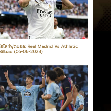
ไฮไลท์ฟุตบอล: Real Madrid Vs Athletic
Bilbao (05-06-2023)