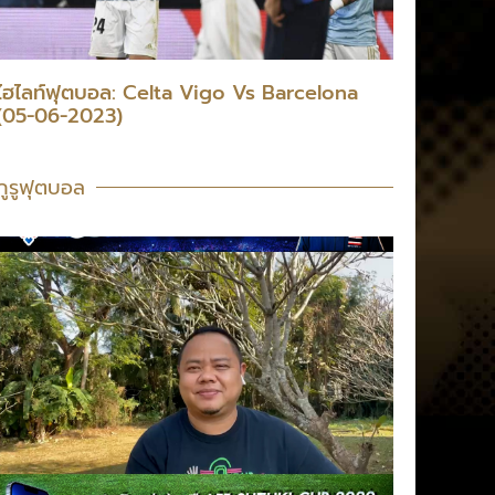
ไฮไลท์ฟุตบอล: Celta Vigo Vs Barcelona
(05-06-2023)
กูรูฟุตบอล