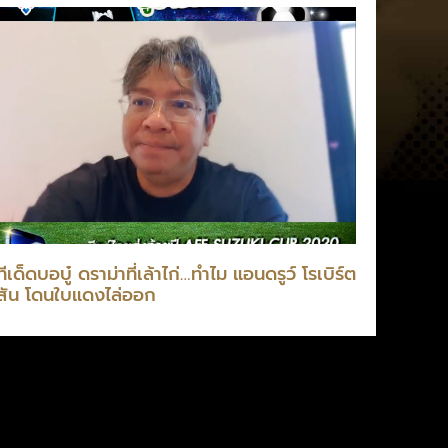
ทีเด็ดบอบู๋ ดราม่าที่เล้าไก่…ทำไม แอนดรูว์ โรเบิร์ต
สัน โดนใบแดงไล่ออก