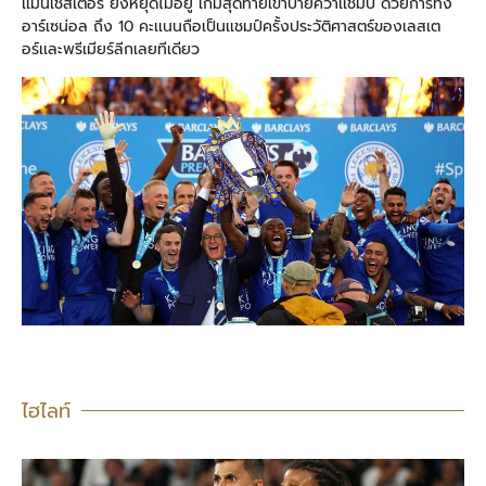
เเมนเชสเตอร์ ยังหยุดไม่อยู่ เกมสุดท้ายเข้าป้ายคว้าเเชมป์ ด้วยการทิ้ง
อาร์เซน่อล ถึง 10 คะเเนนถือเป็นเเชมป์ครั้งประวัติศาสตร์ของเลสเต
อร์เเละพรีเมียร์ลีกเลยทีเดียว
ไฮไลท์