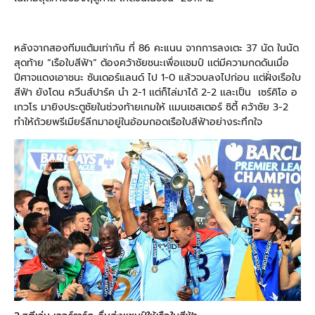
หลังจากสองทีมเเต้มเท่ากัน ที่ 86 คะแนน จากการลงเตะ 37 นัด ในนัด
สุดท้าย “เรือใบสีฟ้า” ต้องคว้าชัยชนะเพื่อเเชมป์ เเต่มีความกดดันเมื่อ
ปีศาจเเดงเอาชนะ ซันเดอร์แลนด์ ไป 1-0 แล้วจบลงไปก่อน เเต่ฝั่งเรือใบ
สีฟ้า ยังโดน ควีนส์ปาร์ค นำ 2-1 เเต่ก็ไล่มาได้ 2-2 เเละเป็น
เซร์คิโอ อ
เกวโร มายิงประตูชัยในช่วงท้ายเกมให้ เเมนเชสเตอร์ ซิตี้ คว้าชัย 3-2
ทำให้ถ้วยพรีเมียร์ลีกมาอยู่ในอ้อมกอดเรือใบสีฟ้าอย่างระทึกใจ