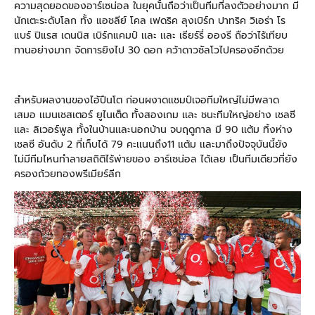
ความสุดยอดของอาร์เซน่อล ในยุคนั้นถือว่าเป็นทีมที่ลงตัวอย่างมาก มี
นักเตะระดับโลก ทั้ง แอชลีย์ โคล เฟดริค ลุงเบิร์ก ปาทริค วิเอร่า โร
แบร์ ปิแรส เดนนิส เบิร์กแคมป์ เเละ เเละ เธียร์รี่ อองรี ถือว่าไร้เทียบ
ทานอย่างมาก จัดการยิงไป 30 ดอก คว้าดาวซัลโวไปครองอีกด้วย
สำหรับผลงานของไอ้ปืนโต ก่อนผงาดเเชมป์เจอทีมใหญ่ไม่มีพลาด
เสมอ เเมนเชสเตอร์ ยูไนเต็ด ทั้งสองเกม เเละ ชนะทีมใหญ่อย่าง เชลซี
เเละ ลิเวอร์พูล ทั้งในบ้านเเละนอกบ้าน จบฤดูกาล มี 90 เเต้ม ทิ้งห่าง
เชลซี อันดับ 2 ที่เก็บได้ 79 คะเเนนถึง11 เเต้ม เเละมาถึงปัจจุบันนี้ยัง
ไม่มีทีมไหนทำลายสถิติไร้พ่ายของ อาร์เซน่อล ได้เลย เป็นทีมเดียวที่ยัง
ครองถ้วยทองพรีเมียร์ลีก