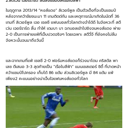
2.สตีเว่น เจอร์ราร์ด ลื่นส่งเเชมป์ให้เรือใบสีฟ้า
ในฤดูกาล 2013/14 “หงส์เเดง” ลิเวอร์พูล เป็นตัวเต็งที่จะเป็นเเชมป์
หลังจากคว้าชัยชนะมา 11 เกมติดต่กัน เเละเหตุการณ์มาเกิดในนัดที่ 36
เกมที่ ลิเวอร์พูล เจอ เชลซี เเฟนบอลทั่วโลกต่างจำได้ดี ในจังหวะที่ สตี
เว่น เจอร์ราร์ด ลื่น ทำให้ เดมบา บา ฉกบอลเข้าไปยิงจนหงส์เเดง พ่าย
2-0 เป็นการพ่ายเเพ้ที่เจ็บปวดจริงๆ โดยเฉพาะ สตีวี่จี ที่ยังคงไม่ลืม
จังหวะนั้นจนมาถึงวันนี้
เเละจากเกมที่เเพ้ เชลซี 2-0 ฟอร์มหงส์เเดงก็ร่วงมาโดน คริสตัล พา
เลซ ตีเสมอ 3-3 สุดท้ายเป็น “เรือใบสีฟ้า” เเมนเชสเตอร์ ซิตี้ ที่ปาดหน้า
คว้าเเชมป์ไปครอง เก็บได้ 86 เเต้ม ส่วนลิเวอร์พูล มี 84 เเต้ม เเพ้
เพียง2 คะเเนนอย่างน่าเจ็บใจเเฟนหงส์เเดงทั่วโลก