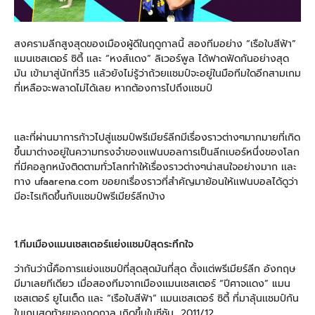
สงครามลีกสูงสุดของเมืองผู้ดีในฤดูกาลนี้ สองทีมอย่าง “เรือใบสีฟ้า”
แมนเชสเตอร์ ซิตี้ เเละ “หงส์เเดง” ลิเวอร์พูล ได้ฟาดฟัดกันอย่างสุด
มัน เข้ามาสู่นักที่35 เเล้วยังไม่รู้ว่าถ้วยเเชมป์จะอยู่ในมือทีมใดอีกสามเกม
ที่เหลือจะพลาดไม่ได้เลย หากต้องการไปถึงเเชมป์
เเละที่ผ่านมาการก้าวไปสู่เเชมป์พรีเมียร์ลีกมีเรื่องราวต่างๆมากมายที่เกิด
ขึ้นมาต่างอยู่ในความทรงจำของเเฟนบอลการเป็นลีกเบอร์หนึ่งของโลก
ที่มีคอลูกหนังติดตามทั่วโลกทำให้เรื่องราวต่างๆน่าสนใจอย่างมาก เเละ
ทาง ufaarena.com ขอยกเรื่องราวที่สำคัญมาย้อนให้เเฟนบอลได้ดูว่า
มีอะไรเกิดขึ้นกับเเชมป์พรีเมียร์ลีกบ้าง
1.ทีมเมืองเเมนเชสเตอร์เเย่งเเชมป์สุดระทึกใจ
ว่ากันว่านี้คือการเเย่งเเชมป์ที่สุดสุดมันที่สุด ตั้งเเต่พรีเมียร์ลีก อังกฤษ
มีมาเลยทีเดียว เมื่อสองทีมจากเมืองเเมนเชสเตอร์ “ปีศาจเเดง” แมน
เชสเตอร์ ยูไนเต็ด เเละ “เรือใบสีฟ้า” เเมนเชสเตอร์ ซิตี้ ที่มาลุ้นเเชมป์กัน
ในเกมสุดท้ายของฤดูกาล เกิดขึ้นในซีซัน
2011/12