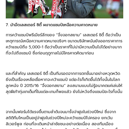
7. ม้ามืดเลสเตอร์ ซิตี้ ผงาดเเชมป์เหนือความคาดหมาย
การคว้าเเชมป์พรีเมียร์ลีกของ “จิ้งจอกสยาม” เลสเตอร์ ซิตี้ ถือว่าเป็น
เหตุการณ์เหนือความคาดหมายจริงๆ ขนาดบริษัทพนันยังออกราคาการ
คว้าแชมป์ถึง 5,000-1 ถือว่าเป็นราคาที่ไม่น่ามีความเป็นไปได้อย่างมาก
ที่จะไปถึงเเชมป์ ซึ่งก่อนฤดูกาลไม่มีใครคาดคิดมาก่อน
เเละที่สำคัญ เลสเตอร์ ซิตี้ เป็นทีมรอดจากการตกชั้นมาอย่างหวุดหวิด
ยิ่งเป็นเรื่องเหลือเชื่อหากจะคว้าเเชมป์ เเต่อะไรก็เกิดขึ้นได้ทั้งนั้นในโลก
ลูกหนัง ปี 2015/16 “จิ้งจอกสยาม” ลงสนามเเบบไม่รู้อนาคตเเค่เล่นให้
สุดฝีเท้าทุ่มเทเต็มที่ในเเต่ละเกมก็พอเเล้ว ยังไม่หวังถึงเเชมป์อะไรทั้งนั้น
จากนั้นฟอร์มได้เเรงขึ้นตามลำดับจนมารั้งจ่าฝูงในช่วงปีใหม่ ซึ่งจาก
สถิติทีมไหนเป็นอยู่จ่าฝูงในช่วงปีใหม่จะคว้าเเชมป์ไปครอง ยกเว้น
ลิเวอร์พูล ก่อนที่จะเดินหน้าล่าชัยชนะอย่างต่อเนื่อง สองทีมเมือง