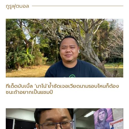
กูรูฟุตบอล
ทีเด็ดบับเบิ้ล ‘มาโน่’ย้ำชัดเจอเวียดนามรอบไหนก็ต้อง
ชนะถ้าอยากเป็นแชมป์