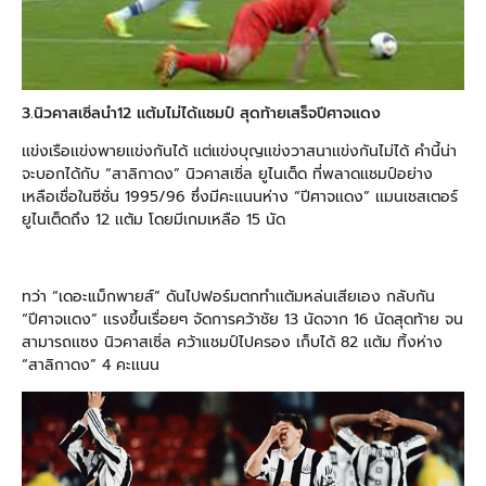
3.นิวคาสเซิ่ลนำ12 เเต้มไม่ได้เเชมป์ สุดท้ายเสร็จปีศาจเเดง
เเข่งเรือเเข่งพายเเข่งกันได้ เเต่เเข่งบุญเเข่งวาสนาเเข่งกันไม่ได้ คำนี้น่า
จะบอกได้กับ “สาลิกาดง” นิวคาสเซิ่ล ยูไนเต็ด ที่พลาดเเชมป์อย่าง
เหลือเชื่อในซีซั่น 1995/96 ซึ่งมีคะเเนนห่าง “ปีศาจเเดง” เเมนเชสเตอร์
ยูไนเต็ดถึง 12 เเต้ม โดยมีเกมเหลือ 15 นัด
ทว่า “เดอะแม็กพายส์” ดันไปฟอร์มตกทำเเต้มหล่นเสียเอง กลับกัน
“ปีศาจเเดง” เเรงขึ้นเรื่อยๆ จัดการคว้าชัย 13 นัดจาก 16 นัดสุดท้าย จน
สามารถเเซง นิวคาสเซิ่ล คว้าแชมป์ไปครอง เก็บได้ 82 เเต้ม ทิ้งห่าง
“สาลิกาดง” 4 คะเเนน