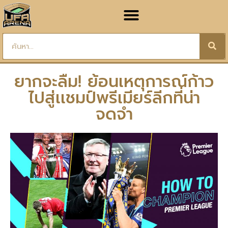
ยากจะลืม! ย้อนเหตุการณ์ก้าว
ไปสู่เเชมป์พรีเมียร์ลีกที่น่า
จดจำ