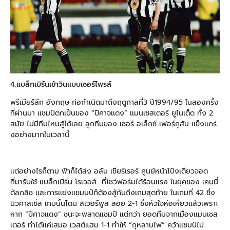
4.แบล็กเบิร์นเข้าวินเเบบเซอร์ไพรส์
พรีเมียร์ลีก อังกฤษ ก่อกำเนิดมาถึงฤดูกาลที่3 ปี1994/95 ในสองครั้ง
ที่ผ่านมา เเชมป์ตกเป็นของ “ปีศาจเเดง” เเมนเชสเตอร์ ยูไนเต็ด ทั้ง 2
สมัย ไม่มีทีมไหนสู้ได้เลย ลูกทีมของ เซอร์ อเล็กซ์ เฟอร์กูสัน เเข็งเเกร่
งอย่างมากในเวลานี้
เเต่อย่างไรก็ตาม ฟ้าก็ได้ส่ง อลัน เชียร์เรอร์ ศูนย์หน้าโป้งเดียวจอด
ที่มารับใช้ แบล็กเบิร์น โรเวอส์
ที่โชว์ฟอร์มได้ร้อนเเรง ในยุคของ เคนนี่
ดัลกลิช เเละการเเย่งเเชมมป์ก็ต้องสู้กันถึงเกมสุดท้าย ในเกมที่ 42 ซึ่ง
นิวคาสเซิ่ล เกมนั้นโดน ลิเวอร์พูล สอย 2-1 ซึ่งหัวใจห่อเหี่ยวเเล้วเพราะ
หาก “ปีศาจเเดง” ชนะจะพลาดเเชมป์ เเต่ทว่า ยอดทีมจากเมืองเเมนเชส
เตอร์ ทำได้เเค่เสมอ เวสต์แฮม 1-1 ทำให้ “กุหลาบไฟ” คว้าเเชมป์ไป