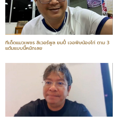
ทีเด็ดแมวเพชร ลิเวอร์พูล ยมปี๋ เจอพิษน้องไก่ ตาม 3
แต้มแบบนี้หนักเลย