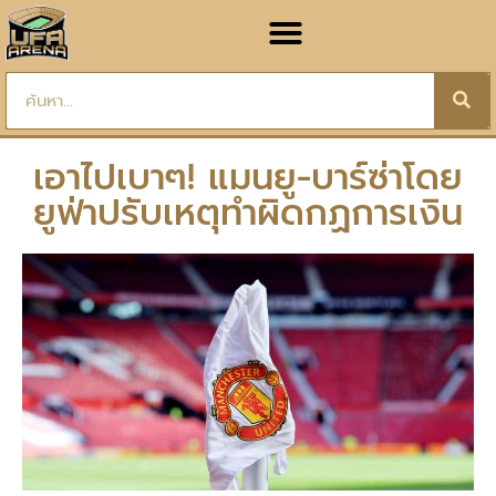
เอาไปเบาๆ! แมนยู-บาร์ซ่าโดย
ยูฟ่าปรับเหตุทำผิดกฏการเงิน