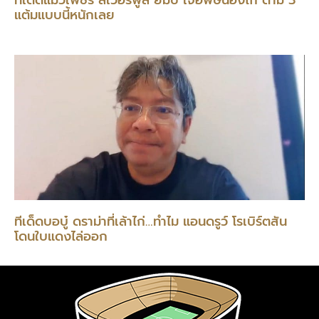
แต้มแบบนี้หนักเลย
ทีเด็ดบอบู๋ ดราม่าที่เล้าไก่…ทำไม แอนดรูว์ โรเบิร์ตสัน
โดนใบแดงไล่ออก