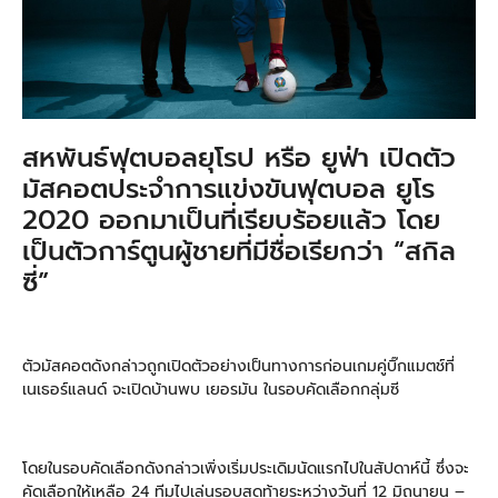
สหพันธ์ฟุตบอลยุโรป หรือ ยูฟ่า เปิดตัว
มัสคอตประจำการแข่งขันฟุตบอล ยูโร
2020 ออกมาเป็นที่เรียบร้อยแล้ว โดย
เป็นตัวการ์ตูนผู้ชายที่มีชื่อเรียกว่า “สกิล
ซี่”
ตัวมัสคอตดังกล่าวถูกเปิดตัวอย่างเป็นทางการก่อนเกมคู่บิ๊กแมตช์ที่
เนเธอร์แลนด์ จะเปิดบ้านพบ เยอรมัน ในรอบคัดเลือกกลุ่มซี
โดยในรอบคัดเลือกดังกล่าวเพิ่งเริ่มประเดิมนัดแรกไปในสัปดาห์นี้ ซึ่งจะ
คัดเลือกให้เหลือ 24 ทีมไปเล่นรอบสุดท้ายระหว่างวันที่ 12 มิถุนายน –