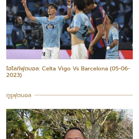
ไฮไลท์ฟุตบอล: Celta Vigo Vs Barcelona (05-06-
2023)
กูรูฟุตบอล