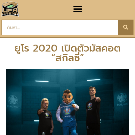
ยูโร 2020 เปิดตัวมัสคอต
“สกิลซี่”