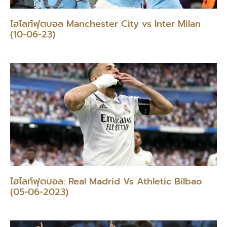
ไฮไลท์ฟุตบอล Manchester City vs Inter Milan
(10-06-23)
ไฮไลท์ฟุตบอล: Real Madrid Vs Athletic Bilbao
(05-06-2023)