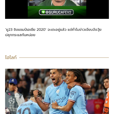
‘ยู23 ชิงแชมป์เอเชีย 2020’ จะเตะอยู่แล้ว แต่ทำไมข่าวเงียบจังวุ้ย
ปลุกกระแสกันหน่อย
ไฮไลท์