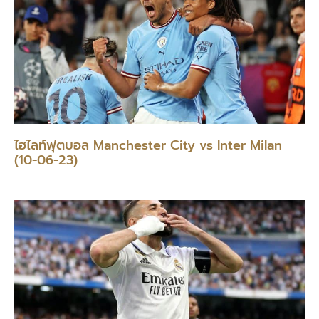
ไฮไลท์ฟุตบอล Manchester City vs Inter Milan
(10-06-23)