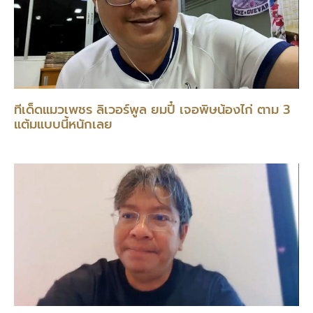
ทีเด็ดแมวเพชร ลิเวอร์พูล ยมปี๋ เจอพิษน้องไก่ ตาม 3
แต้มแบบนี้หนักเลย