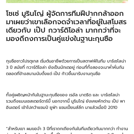
โชเซ่ มูรินโญ่ ผู้จัดการทีมฝีปากกล้าออก
มาเผยว่าเขาเลือกจดจำเวลาที่อยู่ในสโมสร
เดียวกับ เป๊ป กวาร์ดิโอล่า มากกว่าที่จะ
มองถึถงการเป็นคู่แข่งในฐานะกุนซือ
กุนซือชาวโปรตุเกส เริ่มต้นอาชึพด้วยการเป็นสตาฟฟ์ในทีม บาร์เซโลน่า
3 ปี สมัยที่ กวาร์ดิโอล่า ยังเป็นนักเตอยู่ ก่อนที่ทั้งสองจะมาห่ำหั่นกัน
ตลอดที่ข้างสนามนับตั้งแต่ เป๊ป ก้าวขึ้นมารับงานกุนซือ
ทั้งคู่เผชิญหน้ากันในฐานะกุนซือของ เรอัล มาดริด และ บาร์เซโลน่า
รวมถึงแมนเชสเตอร์ดาร์บี้ นอกจากนี้ มูรินโญ่ ยังเคยหักด่าน เป๊ป พา
อินเตอร์ เข้าไปคว้าแชมป์ ยูฟ่า แชมเปี้ยนส์ลีก มาแล้วเมื่อปี 2010
“สำหรับเขา ผมขอจำ 3 ปีที่เราถกเถียงกันในทีมเดียวกันมากกว่า ทำงาน