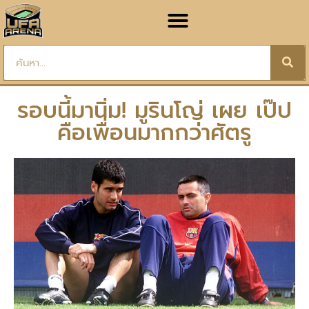
รอบนี้มานิ่ม! มูรินโญ่ เผย เป๊ป
คือเพื่อนมากกว่าศัตรู